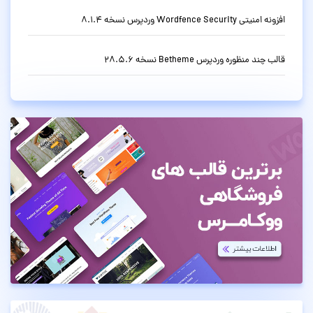
افزونه امنیتی Wordfence Security وردپرس نسخه 8.1.4
قالب چند منظوره وردپرس Betheme نسخه 28.5.6