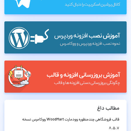
مطالب داغ
قالب فروشگاهی چندمنظوره وودمارت WoodMart ووکامرس نسخه
8.5.7