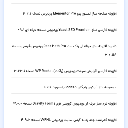
افزونه صفحه ساز المنتور پرو Elementor Pro وردپرس نسخه 4.2.1
افزونه فارسی سئو Yoast SEO Premium وردپرس نسخه حرفه ای 28.1
دانلود افزونه سئو حرفه ای رنک مث Rank Math Pro وردپرس فارسی نسخه
3.0.118
افزونه فارسی افزایش سرعت وردپرس (راکت) WP Rocket نسخه 3.23.1
مجموعه 130 آیکون رایگان Icons8 به صورت SVG
افزونه فرم ساز حرفه ای وردپرس گرویتی فرم Gravity Forms نسخه 3.0.0
افزونه قدرتمند چند زبانه کردن سایت وردپرس WPML نسخه 4.9.6