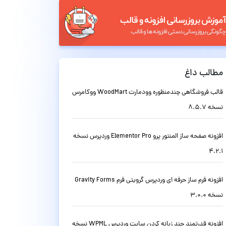
مطالب داغ
قالب فروشگاهی چندمنظوره وودمارت WoodMart ووکامرس
نسخه 8.5.7
افزونه صفحه ساز المنتور پرو Elementor Pro وردپرس نسخه
4.2.1
افزونه فرم ساز حرفه ای وردپرس گرویتی فرم Gravity Forms
نسخه 3.0.0
افزونه قدرتمند چند زبانه کردن سایت وردپرس WPML نسخه