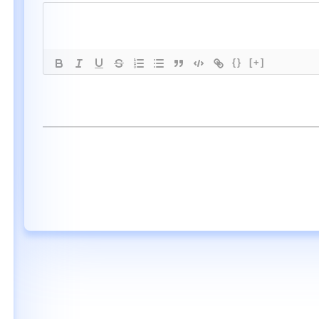
{}
[+]