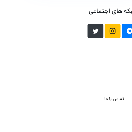
که های اجتماعی
تماس با ما
هاست وردپرس
فراداده