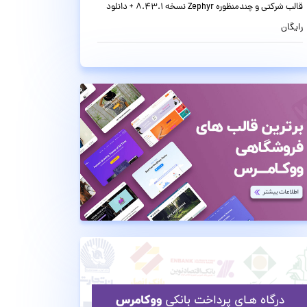
قالب شرکتی و چندمنظوره Zephyr نسخه 8.43.1 + دانلود
رایگان