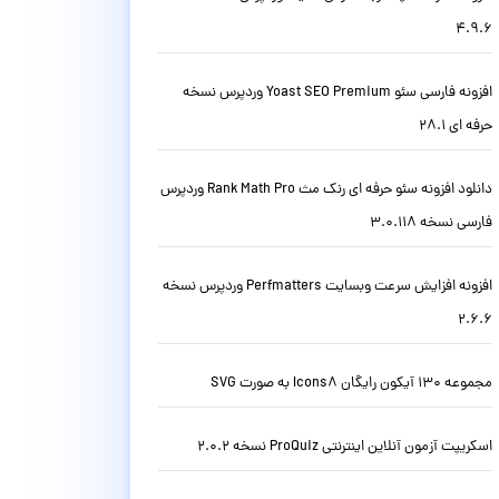
4.9.6
افزونه فارسی سئو Yoast SEO Premium وردپرس نسخه
حرفه ای 28.1
دانلود افزونه سئو حرفه ای رنک مث Rank Math Pro وردپرس
فارسی نسخه 3.0.118
افزونه افزایش سرعت وبسایت Perfmatters وردپرس نسخه
2.6.6
مجموعه 130 آیکون رایگان Icons8 به صورت SVG
اسکریپت آزمون آنلاین اینترنتی ProQuiz نسخه 2.0.2