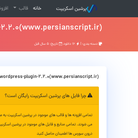
(current)
خانه
قالب
افزو
پرشین اسکریپت
-2.2.0(www.persianscript.ir)
دسته بندی: |
۱۶ دانلود
تاریخ: ۵ سال قبل
-wordpress-plugin-2.2.0(www.persianscript.ir)
چرا فایل های پرشین اسکریپت رایگان است؟
تمامی افزونه ها و قالب های موجود در پرشین اسکریپت به ص
می شوند. تمامی منابع و فایل های موجود در پرشین اسکریپ
درون سورس ها اطمینان حاصل کنید