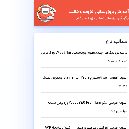
مطالب داغ
قالب فروشگاهی چندمنظوره وودمارت WoodMart ووکامرس
نسخه 8.5.7
افزونه صفحه ساز المنتور پرو Elementor Pro وردپرس نسخه
4.2.1
افزونه فارسی سئو Yoast SEO Premium وردپرس نسخه
حرفه ای 28.1
افزونه فارسی افزایش سرعت وردپرس (راکت) WP Rocket