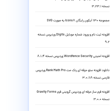
نسخه 3.23.1
مجموعه 130 آیکون رایگان Icons8 به صورت SVG
افزونه ثبت نام و ورود شماره موبایل Digits وردپرس نسخه
9.2
افزونه امنیتی Wordfence Security وردپرس نسخه 8.1.4
دانلود افزونه سئو حرفه ای رنک مث Rank Math Pro وردپرس
فارسی نسخه 3.0.118
افزونه فرم ساز حرفه ای وردپرس گرویتی فرم Gravity Forms
نسخه 3.0.0