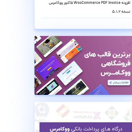
افزونه WooCommerce PDF Invoice فاکتور ووکامرس
نسخه 5.1.2