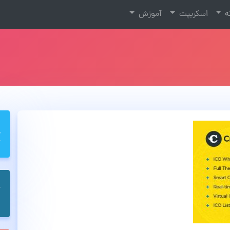
نه
اسکریپت
آموزش