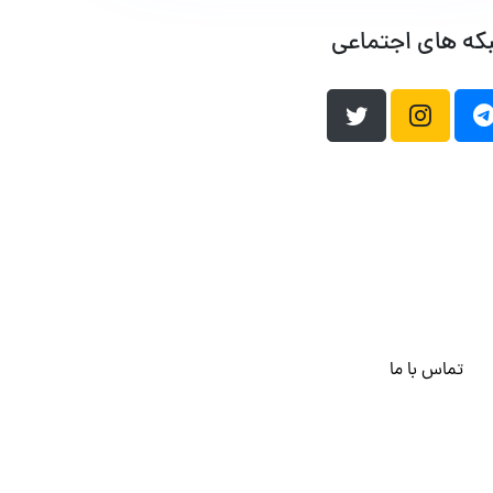
که های اجتماعی
تماس با ما
هاست وردپرس
فراداده