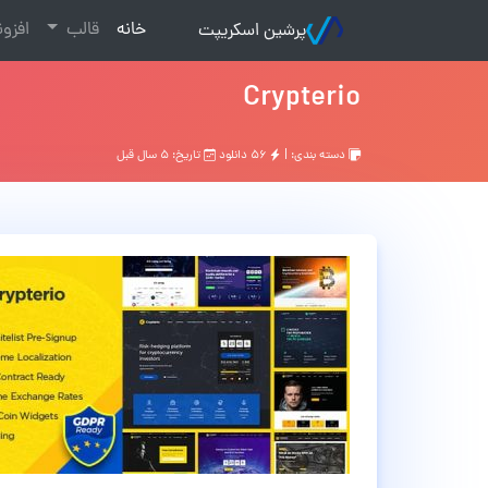
(current)
خانه
قالب
افزو
پرشین اسکریپت
Crypterio
دسته بندی: |
۵۶ دانلود
تاریخ: ۵ سال قبل