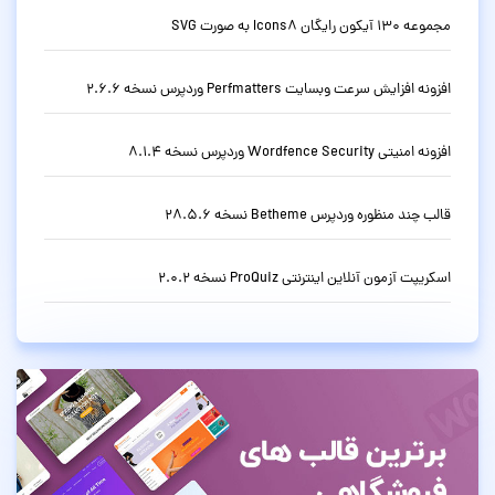
مجموعه 130 آیکون رایگان Icons8 به صورت SVG
افزونه افزایش سرعت وبسایت Perfmatters وردپرس نسخه 2.6.6
افزونه امنیتی Wordfence Security وردپرس نسخه 8.1.4
قالب چند منظوره وردپرس Betheme نسخه 28.5.6
اسکریپت آزمون آنلاین اینترنتی ProQuiz نسخه 2.0.2