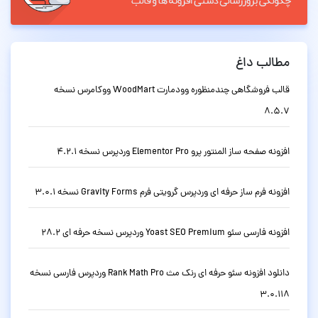
مطالب داغ
قالب فروشگاهی چندمنظوره وودمارت WoodMart ووکامرس نسخه
8.5.7
افزونه صفحه ساز المنتور پرو Elementor Pro وردپرس نسخه 4.2.1
افزونه فرم ساز حرفه ای وردپرس گرویتی فرم Gravity Forms نسخه 3.0.1
افزونه فارسی سئو Yoast SEO Premium وردپرس نسخه حرفه ای 28.2
دانلود افزونه سئو حرفه ای رنک مث Rank Math Pro وردپرس فارسی نسخه
3.0.118