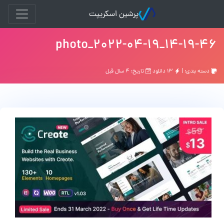
پرشین اسکریپت
photo_2022-04-19_14-19-46
دسته بندی: |
۱۳ دانلود
تاریخ: ۴ سال قبل