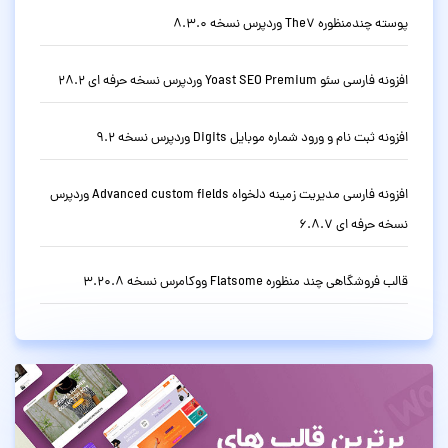
پوسته چندمنظوره The7 وردپرس نسخه 8.3.0
افزونه فارسی سئو Yoast SEO Premium وردپرس نسخه حرفه ای 28.2
افزونه ثبت نام و ورود شماره موبایل Digits وردپرس نسخه 9.2
افزونه فارسی مدیریت زمینه دلخواه Advanced custom fields وردپرس
نسخه حرفه ای 6.8.7
قالب فروشگاهی چند منظوره Flatsome ووکامرس نسخه 3.20.8