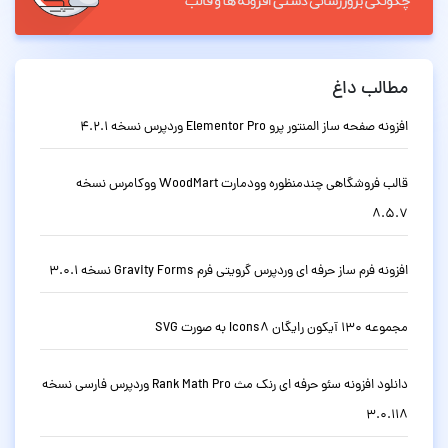
مطالب داغ
افزونه صفحه ساز المنتور پرو Elementor Pro وردپرس نسخه 4.2.1
قالب فروشگاهی چندمنظوره وودمارت WoodMart ووکامرس نسخه
8.5.7
افزونه فرم ساز حرفه ای وردپرس گرویتی فرم Gravity Forms نسخه 3.0.1
مجموعه 130 آیکون رایگان Icons8 به صورت SVG
دانلود افزونه سئو حرفه ای رنک مث Rank Math Pro وردپرس فارسی نسخه
3.0.118