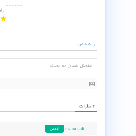
رأ
وارد شدن
۲
نظرات
m.moradi
ادمین