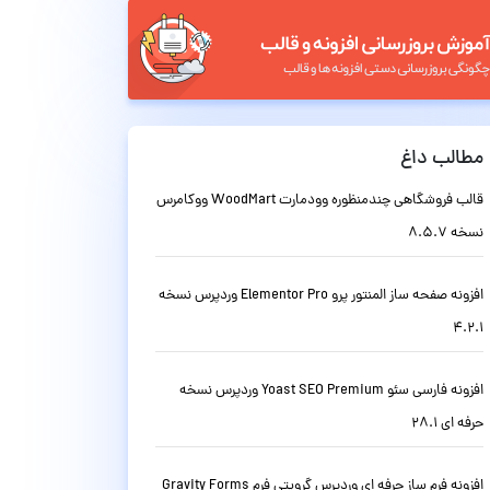
مطالب داغ
قالب فروشگاهی چندمنظوره وودمارت WoodMart ووکامرس
نسخه 8.5.7
افزونه صفحه ساز المنتور پرو Elementor Pro وردپرس نسخه
4.2.1
افزونه فارسی سئو Yoast SEO Premium وردپرس نسخه
حرفه ای 28.1
افزونه فرم ساز حرفه ای وردپرس گرویتی فرم Gravity Forms