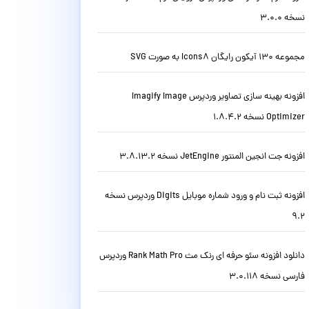
نسخه 3.0.0
مجموعه 130 آیکون رایگان Icons8 به صورت SVG
افزونه بهینه سازی تصاویر وردپرس Imagify Image
Optimizer نسخه 1.8.4.2
افزونه جت انجین المنتور JetEngine نسخه 3.8.13.2
افزونه ثبت نام و ورود شماره موبایل Digits وردپرس نسخه
9.2
دانلود افزونه سئو حرفه ای رنک مث Rank Math Pro وردپرس
فارسی نسخه 3.0.118