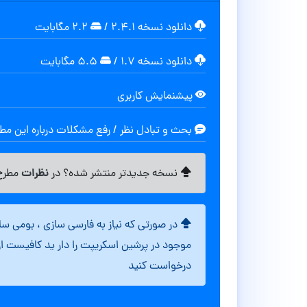
دانلود نسخه ۲.۴.۱
/
۲.۲ مگابایت
دانلود نسخه ۱.۷
/
۵.۵ مگابایت
پیشنمایش کاربری
بحث و تبادل نظر / رفع مشکلات درباره این م
نظرات
نسخه جدیدتر منتشر شده؟ در
مطرح 
در صورتی که نیاز به فارسی سازی ، بومی س
موجود در پرشین اسکریپت را دار ید کافیست ا
درخواست کنید