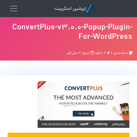
پرشین اسکریپت
ConvertPlus-v3.0.0-Popup-Plugin-
For-WordPress
دسته بندی: |
۹ دانلود
تاریخ: ۹ سال قبل