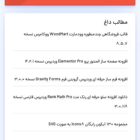
مطالب داغ
قالب فروشگاهی چندمنظوره وودمارت WoodMart ووکامرس نسخه
8.5.7
افزونه صفحه ساز المنتور پرو Elementor Pro وردپرس نسخه 4.2.1
افزونه فرم ساز حرفه ای وردپرس گرویتی فرم Gravity Forms نسخه 3.0.0
دانلود افزونه سئو حرفه ای رنک مث Rank Math Pro وردپرس فارسی نسخه
3.0.118
مجموعه 130 آیکون رایگان Icons8 به صورت SVG