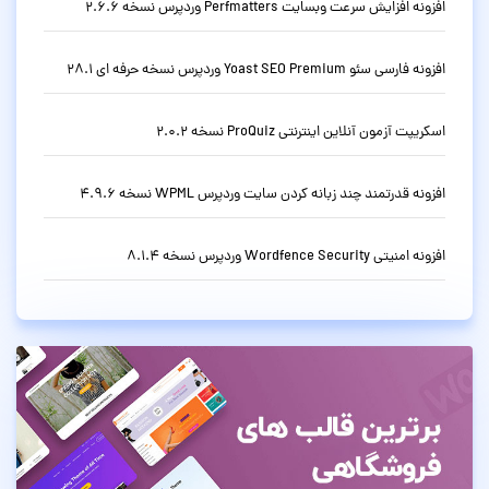
افزونه افزایش سرعت وبسایت Perfmatters وردپرس نسخه 2.6.6
افزونه فارسی سئو Yoast SEO Premium وردپرس نسخه حرفه ای 28.1
اسکریپت آزمون آنلاین اینترنتی ProQuiz نسخه 2.0.2
افزونه قدرتمند چند زبانه کردن سایت وردپرس WPML نسخه 4.9.6
افزونه امنیتی Wordfence Security وردپرس نسخه 8.1.4