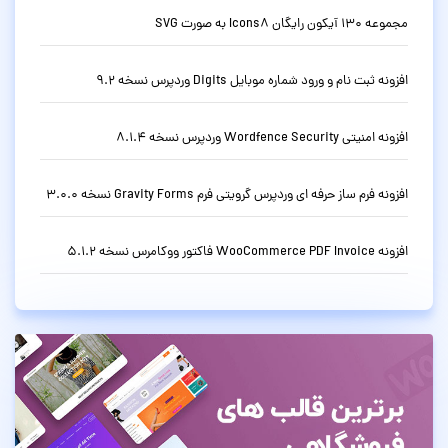
مجموعه 130 آیکون رایگان Icons8 به صورت SVG
افزونه ثبت نام و ورود شماره موبایل Digits وردپرس نسخه 9.2
افزونه امنیتی Wordfence Security وردپرس نسخه 8.1.4
افزونه فرم ساز حرفه ای وردپرس گرویتی فرم Gravity Forms نسخه 3.0.0
افزونه WooCommerce PDF Invoice فاکتور ووکامرس نسخه 5.1.2