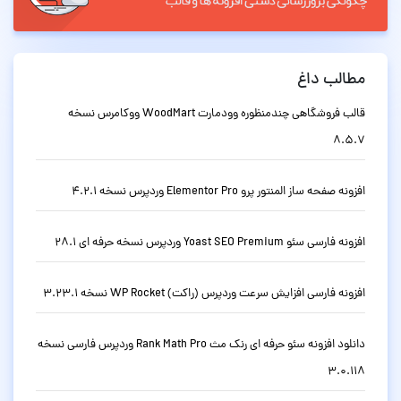
مطالب داغ
قالب فروشگاهی چندمنظوره وودمارت WoodMart ووکامرس نسخه
8.5.7
افزونه صفحه ساز المنتور پرو Elementor Pro وردپرس نسخه 4.2.1
افزونه فارسی سئو Yoast SEO Premium وردپرس نسخه حرفه ای 28.1
افزونه فارسی افزایش سرعت وردپرس (راکت) WP Rocket نسخه 3.23.1
دانلود افزونه سئو حرفه ای رنک مث Rank Math Pro وردپرس فارسی نسخه
3.0.118