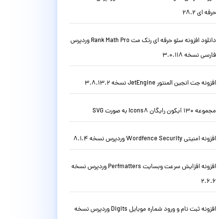
حرفه ای 28.2
دانلود افزونه سئو حرفه ای رنک مث Rank Math Pro وردپرس
فارسی نسخه 3.0.118
افزونه جت انجین المنتور JetEngine نسخه 3.8.13.2
مجموعه 130 آیکون رایگان Icons8 به صورت SVG
افزونه امنیتی Wordfence Security وردپرس نسخه 8.1.4
افزونه افزایش سرعت وبسایت Perfmatters وردپرس نسخه
2.6.6
افزونه ثبت نام و ورود شماره موبایل Digits وردپرس نسخه