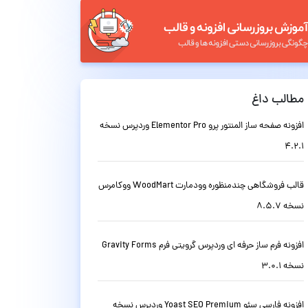
مطالب داغ
افزونه صفحه ساز المنتور پرو Elementor Pro وردپرس نسخه
4.2.1
قالب فروشگاهی چندمنظوره وودمارت WoodMart ووکامرس
نسخه 8.5.7
افزونه فرم ساز حرفه ای وردپرس گرویتی فرم Gravity Forms
نسخه 3.0.1
افزونه فارسی سئو Yoast SEO Premium وردپرس نسخه