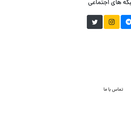
که های اجتماعی
تماس با ما
هاست وردپرس
فراداده