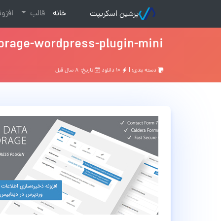
(current)
خانه
قالب
افزو
پرشین اسکریپت
orage-wordpress-plugin-mini
دسته بندی: |
۱۰ دانلود
تاریخ: ۸ سال قبل