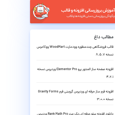
مطالب داغ
قالب فروشگاهی چندمنظوره وودمارت WoodMart ووکامرس
نسخه 8.5.7
افزونه صفحه ساز المنتور پرو Elementor Pro وردپرس نسخه
4.2.1
افزونه فرم ساز حرفه ای وردپرس گرویتی فرم Gravity Forms
نسخه 3.0.0
دانلود افزونه سئو حرفه ای رنک مث Rank Math Pro وردپرس