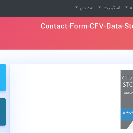
نه
اسکریپت
آموزش
Contact-Form-CF7-Data-St