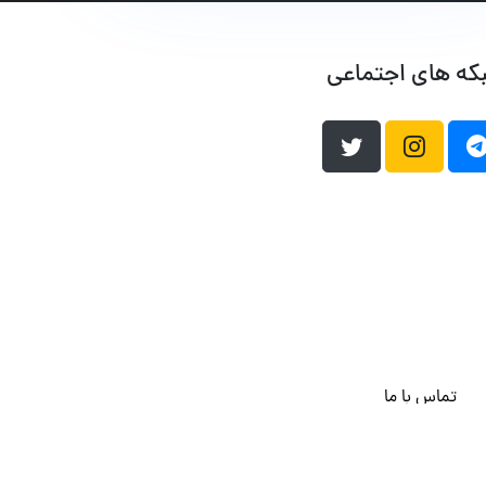
که های اجتماعی
تماس با ما
هاست وردپرس
فراداده