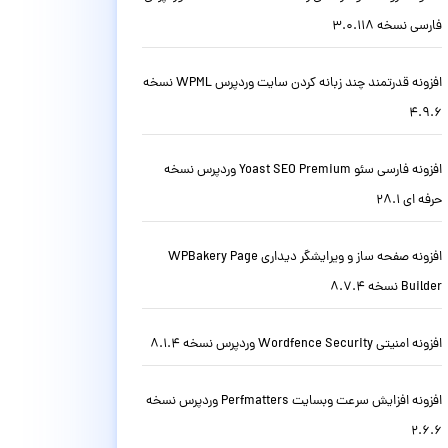
فارسی نسخه 3.0.118
افزونه قدرتمند چند زبانه کردن سایت وردپرس WPML نسخه
4.9.6
افزونه فارسی سئو Yoast SEO Premium وردپرس نسخه
حرفه ای 28.1
افزونه صفحه ساز و ویرایشگر دیداری WPBakery Page
Builder نسخه 8.7.4
افزونه امنیتی Wordfence Security وردپرس نسخه 8.1.4
افزونه افزایش سرعت وبسایت Perfmatters وردپرس نسخه
2.6.6