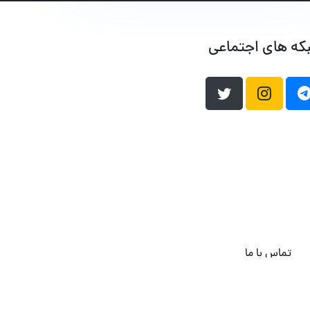
که های اجتماعی
تماس با ما
هاست وردپرس
فراداده