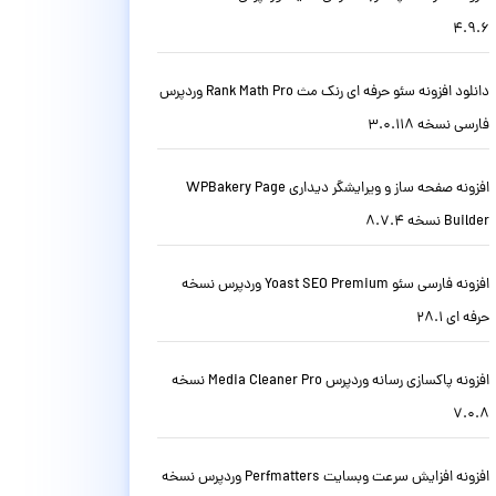
4.9.6
دانلود افزونه سئو حرفه ای رنک مث Rank Math Pro وردپرس
فارسی نسخه 3.0.118
افزونه صفحه ساز و ویرایشگر دیداری WPBakery Page
Builder نسخه 8.7.4
افزونه فارسی سئو Yoast SEO Premium وردپرس نسخه
حرفه ای 28.1
افزونه پاکسازی رسانه وردپرس Media Cleaner Pro نسخه
7.0.8
افزونه افزایش سرعت وبسایت Perfmatters وردپرس نسخه