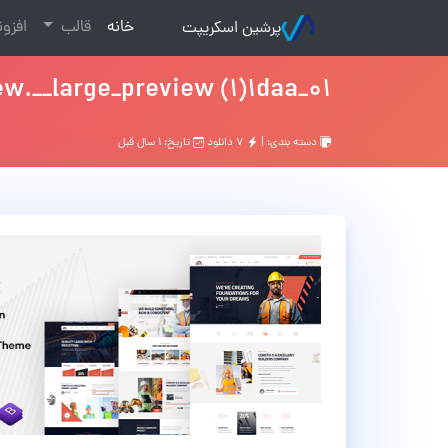
(current)
خانه
قالب
افزو
پرشین اسکریپت
01_preview.__large_preview (1)1daa
دسته بندی: |
۷ دانلود
تاریخ: ۱ سال قبل