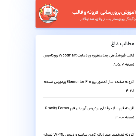
مطالب داغ
قالب فروشگاهی چندمنظوره وودمارت WoodMart ووکامرس
نسخه 8.5.7
افزونه صفحه ساز المنتور پرو Elementor Pro وردپرس نسخه
4.2.1
افزونه فرم ساز حرفه ای وردپرس گرویتی فرم Gravity Forms
نسخه 3.0.0
افزونه قدرتمند چند زبانه کردن سایت وردپرس WPML نسخه