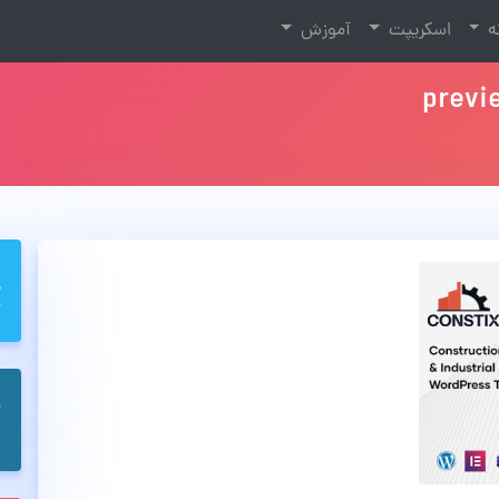
نه
اسکریپت
آموزش