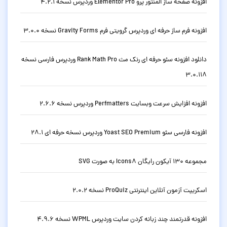
افزونه صفحه ساز المنتور پرو Elementor Pro وردپرس نسخه 4.2.1
افزونه فرم ساز حرفه ای وردپرس گرویتی فرم Gravity Forms نسخه 3.0.0
دانلود افزونه سئو حرفه ای رنک مث Rank Math Pro وردپرس فارسی نسخه
3.0.118
افزونه افزایش سرعت وبسایت Perfmatters وردپرس نسخه 2.6.6
افزونه فارسی سئو Yoast SEO Premium وردپرس نسخه حرفه ای 28.1
مجموعه 130 آیکون رایگان Icons8 به صورت SVG
اسکریپت آزمون آنلاین اینترنتی ProQuiz نسخه 2.0.2
افزونه قدرتمند چند زبانه کردن سایت وردپرس WPML نسخه 4.9.6