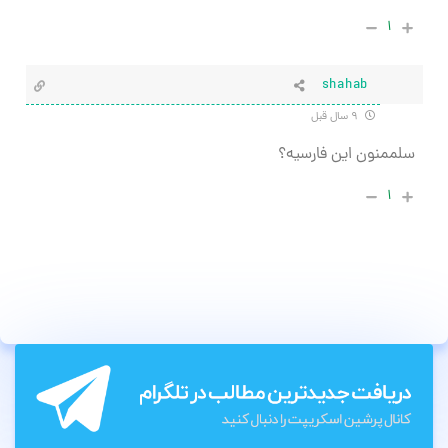
۱
shahab
۹ سال قبل
سلممنون این فارسیه؟
۱