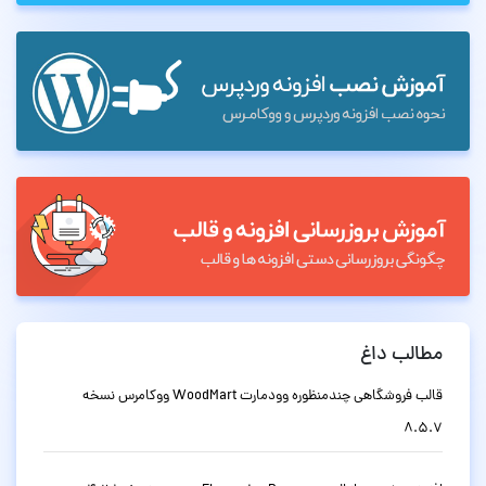
مطالب داغ
قالب فروشگاهی چندمنظوره وودمارت WoodMart ووکامرس نسخه
8.5.7