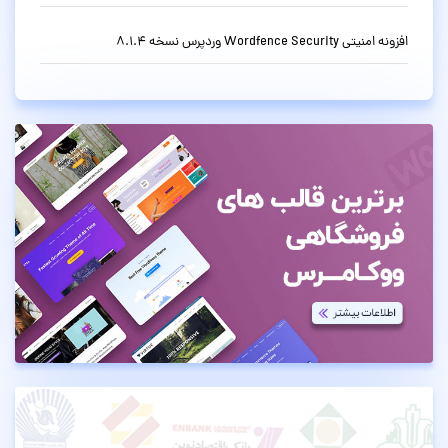
افزونه امنیتی Wordfence Security وردپرس نسخه 8.1.4