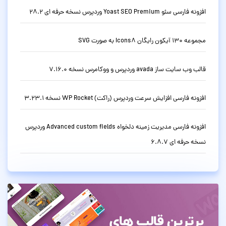
افزونه فارسی سئو Yoast SEO Premium وردپرس نسخه حرفه ای 28.2
مجموعه 130 آیکون رایگان Icons8 به صورت SVG
قالب وب سایت ساز avada وردپرس و ووکامرس نسخه 7.16.0
افزونه فارسی افزایش سرعت وردپرس (راکت) WP Rocket نسخه 3.23.1
افزونه فارسی مدیریت زمینه دلخواه Advanced custom fields وردپرس
نسخه حرفه ای 6.8.7