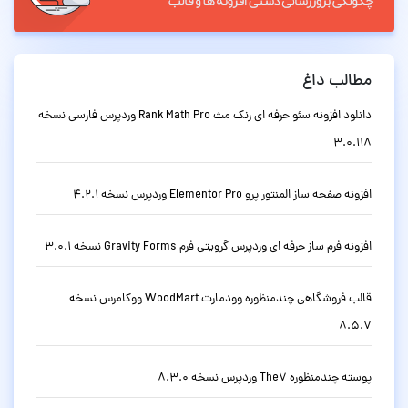
مطالب داغ
دانلود افزونه سئو حرفه ای رنک مث Rank Math Pro وردپرس فارسی نسخه
3.0.118
افزونه صفحه ساز المنتور پرو Elementor Pro وردپرس نسخه 4.2.1
افزونه فرم ساز حرفه ای وردپرس گرویتی فرم Gravity Forms نسخه 3.0.1
قالب فروشگاهی چندمنظوره وودمارت WoodMart ووکامرس نسخه
8.5.7
پوسته چندمنظوره The7 وردپرس نسخه 8.3.0