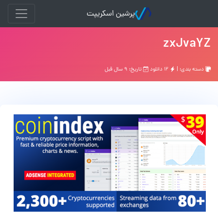
پرشین اسکریپت
zxJvaYZ
دسته بندی: |
۱۲ دانلود
تاریخ: ۹ سال قبل