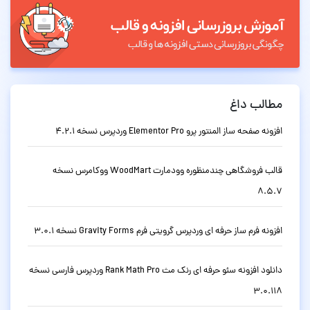
مطالب داغ
افزونه صفحه ساز المنتور پرو Elementor Pro وردپرس نسخه 4.2.1
قالب فروشگاهی چندمنظوره وودمارت WoodMart ووکامرس نسخه
8.5.7
افزونه فرم ساز حرفه ای وردپرس گرویتی فرم Gravity Forms نسخه 3.0.1
دانلود افزونه سئو حرفه ای رنک مث Rank Math Pro وردپرس فارسی نسخه
3.0.118