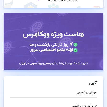
آگهی
آموزش ووکامرس
دوره آموزش ووکامرس