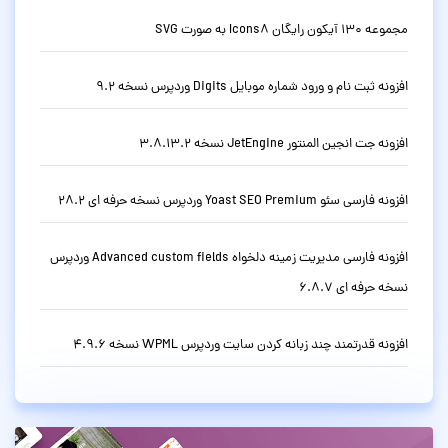
مجموعه 130 آیکون رایگان Icons8 به صورت SVG
افزونه ثبت نام و ورود شماره موبایل Digits وردپرس نسخه 9.2
افزونه جت انجین المنتور JetEngine نسخه 3.8.13.2
افزونه فارسی سئو Yoast SEO Premium وردپرس نسخه حرفه ای 28.2
افزونه فارسی مدیریت زمینه دلخواه Advanced custom fields وردپرس
نسخه حرفه ای 6.8.7
افزونه قدرتمند چند زبانه کردن سایت وردپرس WPML نسخه 4.9.6