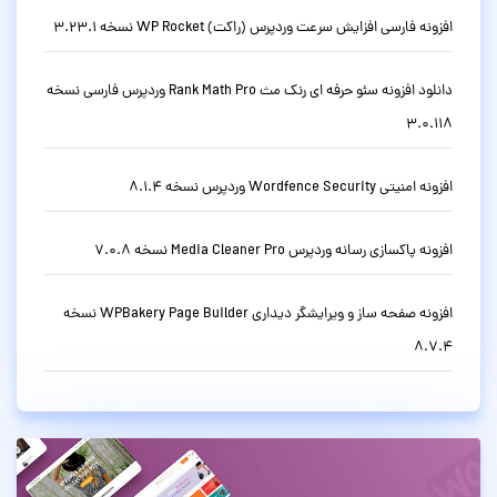
افزونه فارسی افزایش سرعت وردپرس (راکت) WP Rocket نسخه 3.23.1
دانلود افزونه سئو حرفه ای رنک مث Rank Math Pro وردپرس فارسی نسخه
3.0.118
افزونه امنیتی Wordfence Security وردپرس نسخه 8.1.4
افزونه پاکسازی رسانه وردپرس Media Cleaner Pro نسخه 7.0.8
افزونه صفحه ساز و ویرایشگر دیداری WPBakery Page Builder نسخه
8.7.4