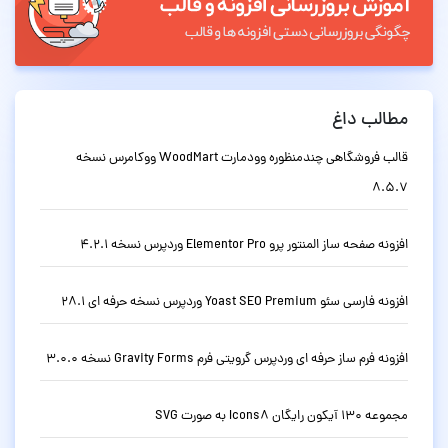
مطالب داغ
قالب فروشگاهی چندمنظوره وودمارت WoodMart ووکامرس نسخه
8.5.7
افزونه صفحه ساز المنتور پرو Elementor Pro وردپرس نسخه 4.2.1
افزونه فارسی سئو Yoast SEO Premium وردپرس نسخه حرفه ای 28.1
افزونه فرم ساز حرفه ای وردپرس گرویتی فرم Gravity Forms نسخه 3.0.0
مجموعه 130 آیکون رایگان Icons8 به صورت SVG