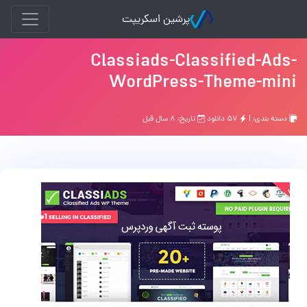
پرشین اسکریپت
Classiads-Classified-Ads-
WordPress-Theme-mini
دسته بندی: |
۵۷ دانلود
تاریخ: ۸ سال قبل