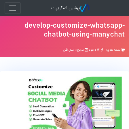
پرشین اسکریپت
develop-customize-whatsapp-
chatbot-using-manychat
دسته بندی: |
۱۲ دانلود
تاریخ: ۱ سال قبل