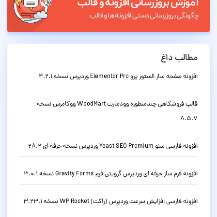
مطالب داغ
افزونه صفحه ساز المنتور پرو Elementor Pro وردپرس نسخه 4.2.1
قالب فروشگاهی چندمنظوره وودمارت WoodMart ووکامرس نسخه
8.5.7
افزونه فارسی سئو Yoast SEO Premium وردپرس نسخه حرفه ای 28.2
افزونه فرم ساز حرفه ای وردپرس گرویتی فرم Gravity Forms نسخه 3.0.1
افزونه فارسی افزایش سرعت وردپرس (راکت) WP Rocket نسخه 3.23.1