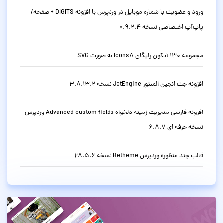
ورود و عضویت با شماره موبایل در وردپرس با افزونه DIGITS + صفحه/
پاپ‌آپ اختصاصی نسخه 0.9.2.4
مجموعه 130 آیکون رایگان Icons8 به صورت SVG
افزونه جت انجین المنتور JetEngine نسخه 3.8.13.2
افزونه فارسی مدیریت زمینه دلخواه Advanced custom fields وردپرس
نسخه حرفه ای 6.8.7
قالب چند منظوره وردپرس Betheme نسخه 28.5.6