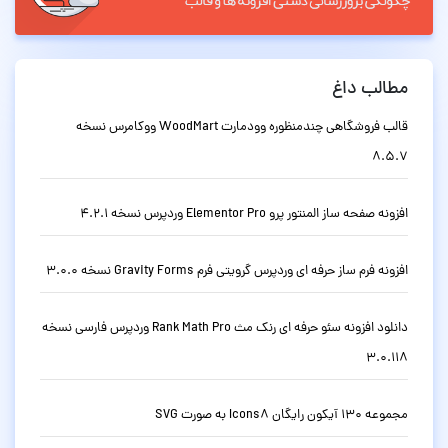
مطالب داغ
قالب فروشگاهی چندمنظوره وودمارت WoodMart ووکامرس نسخه
8.5.7
افزونه صفحه ساز المنتور پرو Elementor Pro وردپرس نسخه 4.2.1
افزونه فرم ساز حرفه ای وردپرس گرویتی فرم Gravity Forms نسخه 3.0.0
دانلود افزونه سئو حرفه ای رنک مث Rank Math Pro وردپرس فارسی نسخه
3.0.118
مجموعه 130 آیکون رایگان Icons8 به صورت SVG