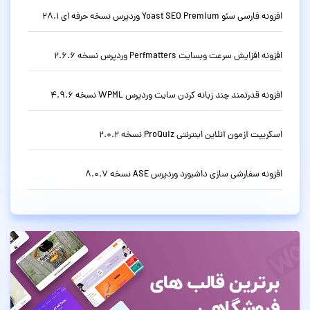
افزونه فارسی سئو Yoast SEO Premium وردپرس نسخه حرفه ای 28.1
افزونه افزایش سرعت وبسایت Perfmatters وردپرس نسخه 2.6.6
افزونه قدرتمند چند زبانه کردن سایت وردپرس WPML نسخه 4.9.6
اسکریپت آزمون آنلاین اینترنتی ProQuiz نسخه 2.0.2
افزونه سفارشی سازی داشبورد وردپرس ASE نسخه 8.0.7