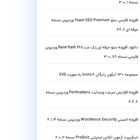
نسخه 3.0.1
افزونه فارسی سئو Yoast SEO Premium وردپرس نسخه
حرفه ای 28.2
دانلود افزونه سئو حرفه ای رنک مث Rank Math Pro وردپرس
فارسی نسخه 3.0.118
مجموعه 130 آیکون رایگان Icons8 به صورت SVG
افزونه افزایش سرعت وبسایت Perfmatters وردپرس نسخه
2.6.6
افزونه امنیتی Wordfence Security وردپرس نسخه 8.1.4
اسکریپت آزمون آنلاین اینترنتی ProQuiz نسخه 2.0.2