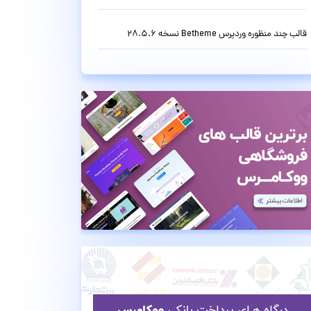
قالب چند منظوره وردپرس Betheme نسخه 28.5.6