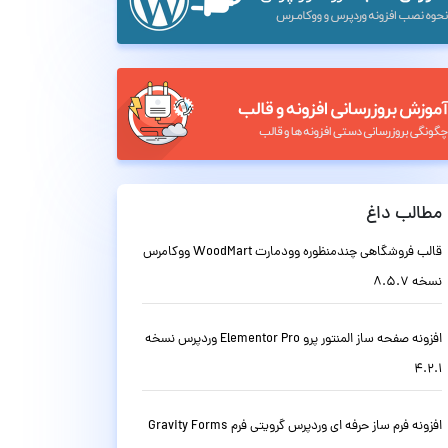
مطالب داغ
قالب فروشگاهی چندمنظوره وودمارت WoodMart ووکامرس
نسخه 8.5.7
افزونه صفحه ساز المنتور پرو Elementor Pro وردپرس نسخه
4.2.1
افزونه فرم ساز حرفه ای وردپرس گرویتی فرم Gravity Forms