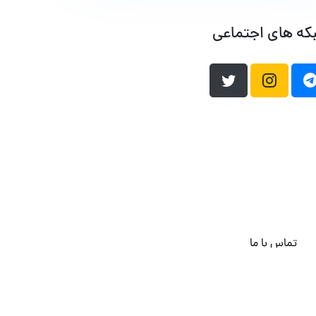
که های اجتماعی
تماس با ما
هاست وردپرس
فراداده