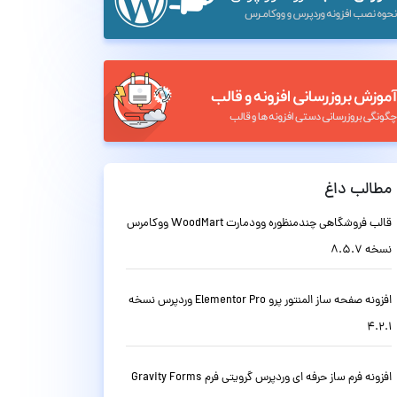
مطالب داغ
قالب فروشگاهی چندمنظوره وودمارت WoodMart ووکامرس
نسخه 8.5.7
افزونه صفحه ساز المنتور پرو Elementor Pro وردپرس نسخه
4.2.1
افزونه فرم ساز حرفه ای وردپرس گرویتی فرم Gravity Forms