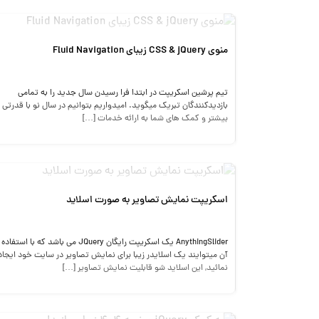
منوی CSS & jQuery زیبای Fluid Navigation
تیم پرشین اسکریپت در ابتدا فرا رسیدن سال جدید را به تمامی
بازدیدکنندگان تبریک میگوید. امیدواریم بتوانیم در سال نو با قدرتی
بیشتر و کمک های شما به ارائه خدمات […]
اسکریپت نمایش تصاویر به صورت اسلاید
AnythingSlider یک اسکریپت رایگان JQuery می باشد که با استفاد
آن میتوایند یک اسلایدر زیبا برای نمایش تصاویر در سایت خود ایجاد
نمائید, این اسلاید شو قابلیت نمایش تصاویر […]