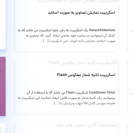
اسکریپت نمایش تصاویر به صورت اسلاید
BarackSlideshow یک اسکریپت به زبان جاوا اسکریپت می باشد که به
کمک آن میتوانید در سایت خود بخشی ایجاد کنید که تصاویر به
صورت اسلاید نمایش داده شوند. این اسکریپت […]
اسکریپت ثانیه شمار معکوس Flash
CountDown Timer اسکریپت Flash می باشد که با استفاده از آن
میتوانید یک ثانیه شمار به صورت فلش ایجاد نمائید! این اسکریپت به
همراه سورس کامل fla جهت ویرایش با […]