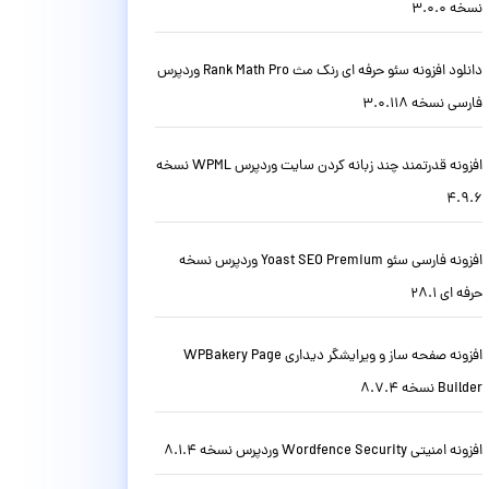
نسخه 3.0.0
دانلود افزونه سئو حرفه ای رنک مث Rank Math Pro وردپرس
فارسی نسخه 3.0.118
افزونه قدرتمند چند زبانه کردن سایت وردپرس WPML نسخه
4.9.6
افزونه فارسی سئو Yoast SEO Premium وردپرس نسخه
حرفه ای 28.1
افزونه صفحه ساز و ویرایشگر دیداری WPBakery Page
Builder نسخه 8.7.4
افزونه امنیتی Wordfence Security وردپرس نسخه 8.1.4