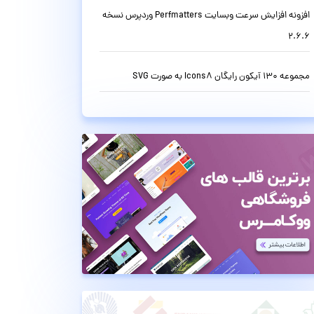
افزونه افزایش سرعت وبسایت Perfmatters وردپرس نسخه
2.6.6
مجموعه 130 آیکون رایگان Icons8 به صورت SVG