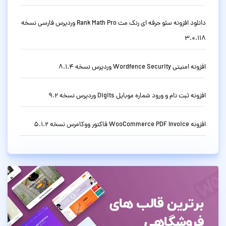
دانلود افزونه سئو حرفه ای رنک مث Rank Math Pro وردپرس فارسی نسخه
3.0.118
افزونه امنیتی Wordfence Security وردپرس نسخه 8.1.4
افزونه ثبت نام و ورود شماره موبایل Digits وردپرس نسخه 9.2
افزونه WooCommerce PDF Invoice فاکتور ووکامرس نسخه 5.1.2