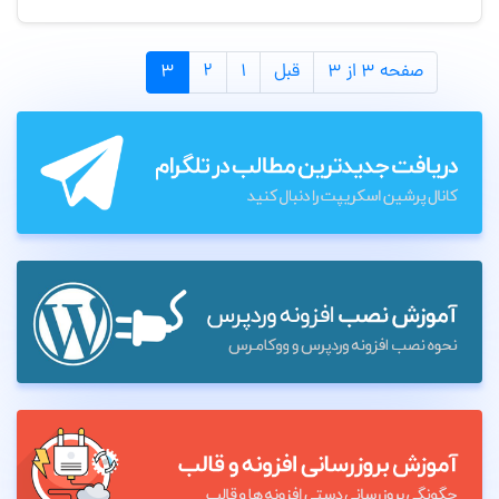
صفحه ۳ از ۳
قبل
۱
۲
۳