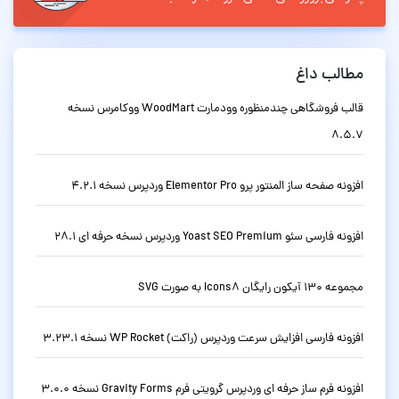
مطالب داغ
قالب فروشگاهی چندمنظوره وودمارت WoodMart ووکامرس نسخه
8.5.7
افزونه صفحه ساز المنتور پرو Elementor Pro وردپرس نسخه 4.2.1
افزونه فارسی سئو Yoast SEO Premium وردپرس نسخه حرفه ای 28.1
مجموعه 130 آیکون رایگان Icons8 به صورت SVG
افزونه فارسی افزایش سرعت وردپرس (راکت) WP Rocket نسخه 3.23.1
افزونه فرم ساز حرفه ای وردپرس گرویتی فرم Gravity Forms نسخه 3.0.0