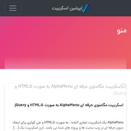
پرشین اسکریپت
منو
اسکریپت مگامنوی حرفه ای AlphaMenu به صورت HTML5 و jQuery
AlphaMenu یک اسکریپت تجاری آماده ، به صورت HTML5 و جی کوئری برای ایجاد
منوی حرفه ای در وب سایت ها و پروژه های شما می باشد. این اسکریپت یک […]