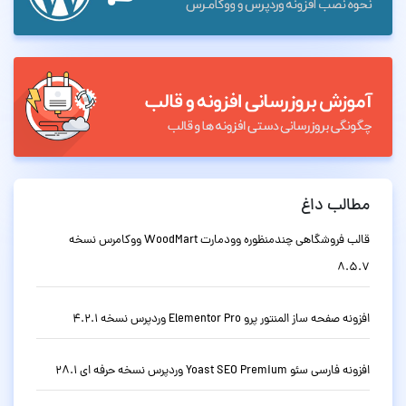
مطالب داغ
قالب فروشگاهی چندمنظوره وودمارت WoodMart ووکامرس نسخه
8.5.7
افزونه صفحه ساز المنتور پرو Elementor Pro وردپرس نسخه 4.2.1
افزونه فارسی سئو Yoast SEO Premium وردپرس نسخه حرفه ای 28.1