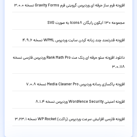
افزونه فرم ساز حرفه ای وردپرس گرویتی فرم Gravity Forms نسخه 3.0.0
مجموعه 130 آیکون رایگان Icons8 به صورت SVG
افزونه قدرتمند چند زبانه کردن سایت وردپرس WPML نسخه 4.9.6
دانلود افزونه سئو حرفه ای رنک مث Rank Math Pro وردپرس فارسی نسخه
3.0.118
افزونه پاکسازی رسانه وردپرس Media Cleaner Pro نسخه 7.0.8
افزونه امنیتی Wordfence Security وردپرس نسخه 8.1.4
افزونه فارسی افزایش سرعت وردپرس (راکت) WP Rocket نسخه 3.23.1