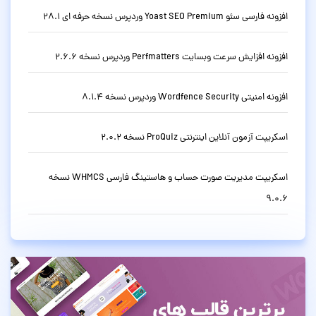
افزونه فارسی سئو Yoast SEO Premium وردپرس نسخه حرفه ای 28.1
افزونه افزایش سرعت وبسایت Perfmatters وردپرس نسخه 2.6.6
افزونه امنیتی Wordfence Security وردپرس نسخه 8.1.4
اسکریپت آزمون آنلاین اینترنتی ProQuiz نسخه 2.0.2
اسکریپت مدیریت صورت حساب و هاستینگ فارسی WHMCS نسخه
9.0.6