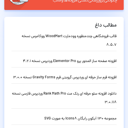
مطالب داغ
قالب فروشگاهی چندمنظوره وودمارت WoodMart ووکامرس نسخه
8.5.7
افزونه صفحه ساز المنتور پرو Elementor Pro وردپرس نسخه 4.2.1
افزونه فرم ساز حرفه ای وردپرس گرویتی فرم Gravity Forms نسخه 3.0.0
دانلود افزونه سئو حرفه ای رنک مث Rank Math Pro وردپرس فارسی نسخه
3.0.118
مجموعه 130 آیکون رایگان Icons8 به صورت SVG