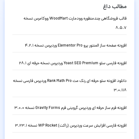
مطالب داغ
قالب فروشگاهی چندمنظوره وودمارت WoodMart ووکامرس نسخه
8.5.7
افزونه صفحه ساز المنتور پرو Elementor Pro وردپرس نسخه 4.2.1
افزونه فارسی سئو Yoast SEO Premium وردپرس نسخه حرفه ای 28.1
دانلود افزونه سئو حرفه ای رنک مث Rank Math Pro وردپرس فارسی نسخه
3.0.118
افزونه فرم ساز حرفه ای وردپرس گرویتی فرم Gravity Forms نسخه 3.0.0
افزونه فارسی افزایش سرعت وردپرس (راکت) WP Rocket نسخه 3.23.1