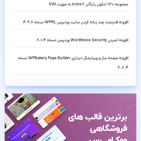
مجموعه 130 آیکون رایگان Icons8 به صورت SVG
افزونه قدرتمند چند زبانه کردن سایت وردپرس WPML نسخه 4.9.6
افزونه امنیتی Wordfence Security وردپرس نسخه 8.1.4
افزونه صفحه ساز و ویرایشگر دیداری WPBakery Page Builder نسخه
8.7.4