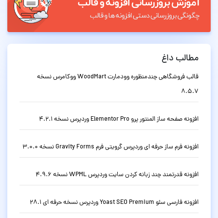
مطالب داغ
قالب فروشگاهی چندمنظوره وودمارت WoodMart ووکامرس نسخه
8.5.7
افزونه صفحه ساز المنتور پرو Elementor Pro وردپرس نسخه 4.2.1
افزونه فرم ساز حرفه ای وردپرس گرویتی فرم Gravity Forms نسخه 3.0.0
افزونه قدرتمند چند زبانه کردن سایت وردپرس WPML نسخه 4.9.6
افزونه فارسی سئو Yoast SEO Premium وردپرس نسخه حرفه ای 28.1