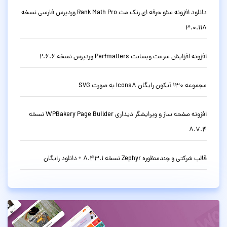
دانلود افزونه سئو حرفه ای رنک مث Rank Math Pro وردپرس فارسی نسخه
3.0.118
افزونه افزایش سرعت وبسایت Perfmatters وردپرس نسخه 2.6.6
مجموعه 130 آیکون رایگان Icons8 به صورت SVG
افزونه صفحه ساز و ویرایشگر دیداری WPBakery Page Builder نسخه
8.7.4
قالب شرکتی و چندمنظوره Zephyr نسخه 8.43.1 + دانلود رایگان