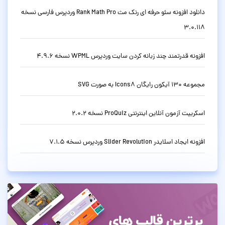
دانلود افزونه سئو حرفه ای رنک مث Rank Math Pro وردپرس فارسی نسخه
3.0.118
افزونه قدرتمند چند زبانه کردن سایت وردپرس WPML نسخه 4.9.6
مجموعه 130 آیکون رایگان Icons8 به صورت SVG
اسکریپت آزمون آنلاین اینترنتی ProQuiz نسخه 2.0.2
افزونه ایجاد اسلایدر Slider Revolution وردپرس نسخه 7.1.5