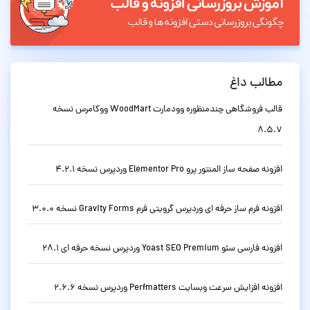
مطالب داغ
قالب فروشگاهی چندمنظوره وودمارت WoodMart ووکامرس نسخه
8.5.7
افزونه صفحه ساز المنتور پرو Elementor Pro وردپرس نسخه 4.2.1
افزونه فرم ساز حرفه ای وردپرس گرویتی فرم Gravity Forms نسخه 3.0.0
افزونه فارسی سئو Yoast SEO Premium وردپرس نسخه حرفه ای 28.1
افزونه افزایش سرعت وبسایت Perfmatters وردپرس نسخه 2.6.6