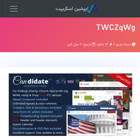
پرشین اسکریپت
TWCZqWg
دسته بندی: |
۱۲ دانلود
تاریخ: ۹ سال قبل