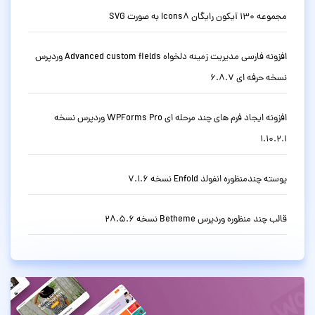
مجموعه 130 آیکون رایگان Icons8 به صورت SVG
افزونه فارسی مدیریت زمینه دلخواه Advanced custom fields وردپرس
نسخه حرفه ای 6.8.7
افزونه ایجاد فرم های چند مرحله ای WPForms Pro وردپرس نسخه
1.10.2.1
پوسته چندمنظوره انفولد Enfold نسخه 7.1.6
قالب چند منظوره وردپرس Betheme نسخه 28.5.6