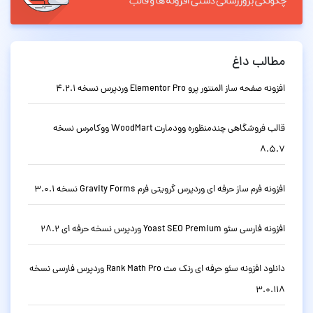
مطالب داغ
افزونه صفحه ساز المنتور پرو Elementor Pro وردپرس نسخه 4.2.1
قالب فروشگاهی چندمنظوره وودمارت WoodMart ووکامرس نسخه
8.5.7
افزونه فرم ساز حرفه ای وردپرس گرویتی فرم Gravity Forms نسخه 3.0.1
افزونه فارسی سئو Yoast SEO Premium وردپرس نسخه حرفه ای 28.2
دانلود افزونه سئو حرفه ای رنک مث Rank Math Pro وردپرس فارسی نسخه
3.0.118