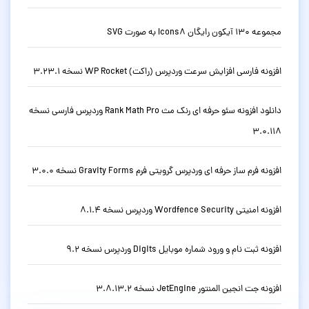
مجموعه 130 آیکون رایگان Icons8 به صورت SVG
افزونه فارسی افزایش سرعت وردپرس (راکت) WP Rocket نسخه 3.23.1
دانلود افزونه سئو حرفه ای رنک مث Rank Math Pro وردپرس فارسی نسخه
3.0.118
افزونه فرم ساز حرفه ای وردپرس گرویتی فرم Gravity Forms نسخه 3.0.0
افزونه امنیتی Wordfence Security وردپرس نسخه 8.1.4
افزونه ثبت نام و ورود شماره موبایل Digits وردپرس نسخه 9.2
افزونه جت انجین المنتور JetEngine نسخه 3.8.13.2