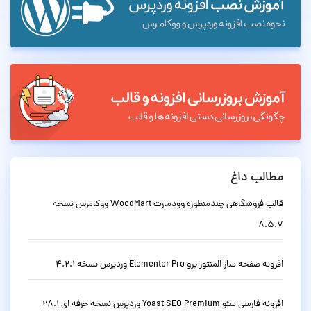
مطالب داغ
قالب فروشگاهی چندمنظوره وودمارت WoodMart ووکامرس نسخه
8.5.7
افزونه صفحه ساز المنتور پرو Elementor Pro وردپرس نسخه 4.2.1
افزونه فارسی سئو Yoast SEO Premium وردپرس نسخه حرفه ای 28.1