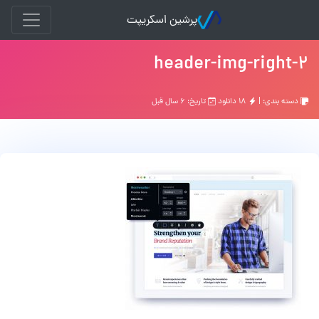
پرشین اسکریپت
header-img-right-2
دسته بندی: |
۱۸ دانلود
تاریخ: ۶ سال قبل