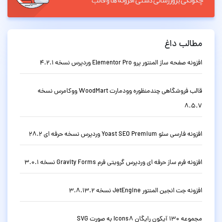
مطالب داغ
افزونه صفحه ساز المنتور پرو Elementor Pro وردپرس نسخه 4.2.1
قالب فروشگاهی چندمنظوره وودمارت WoodMart ووکامرس نسخه
8.5.7
افزونه فارسی سئو Yoast SEO Premium وردپرس نسخه حرفه ای 28.2
افزونه فرم ساز حرفه ای وردپرس گرویتی فرم Gravity Forms نسخه 3.0.1
افزونه جت انجین المنتور JetEngine نسخه 3.8.13.2
مجموعه 130 آیکون رایگان Icons8 به صورت SVG