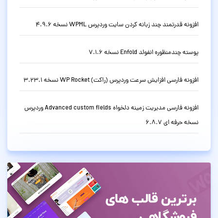
افزونه قدرتمند چند زبانه کردن سایت وردپرس WPML نسخه 4.9.6
پوسته چندمنظوره انفولد Enfold نسخه 7.1.6
افزونه فارسی افزایش سرعت وردپرس (راکت) WP Rocket نسخه 3.23.1
افزونه فارسی مدیریت زمینه دلخواه Advanced custom fields وردپرس
نسخه حرفه ای 6.8.7