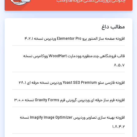
مطالب داغ
افزونه صفحه ساز المنتور پرو Elementor Pro وردپرس نسخه 4.2.1
قالب فروشگاهی چندمنظوره وودمارت WoodMart ووکامرس نسخه
8.5.7
افزونه فارسی سئو Yoast SEO Premium وردپرس نسخه حرفه ای 28.1
افزونه فرم ساز حرفه ای وردپرس گرویتی فرم Gravity Forms نسخه 3.0.0
افزونه بهینه سازی تصاویر وردپرس Imagify Image Optimizer نسخه
1.8.4.2