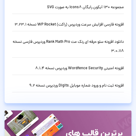
مجموعه 130 آیکون رایگان Icons8 به صورت SVG
افزونه فارسی افزایش سرعت وردپرس (راکت) WP Rocket نسخه 3.23.1
دانلود افزونه سئو حرفه ای رنک مث Rank Math Pro وردپرس فارسی نسخه
3.0.118
افزونه امنیتی Wordfence Security وردپرس نسخه 8.1.4
افزونه ثبت نام و ورود شماره موبایل Digits وردپرس نسخه 9.2