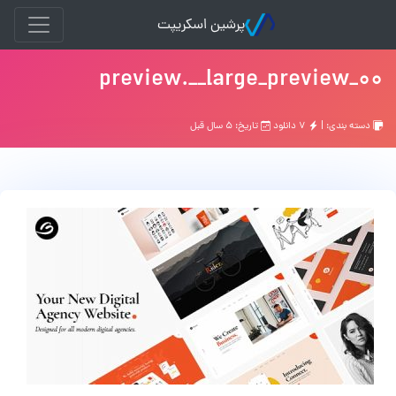
پرشین اسکریپت
00_preview.__large_preview
دسته بندی: |
۷ دانلود
تاریخ: ۵ سال قبل