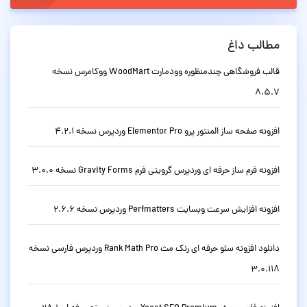
مطالب داغ
قالب فروشگاهی چندمنظوره وودمارت WoodMart ووکامرس نسخه
8.5.7
افزونه صفحه ساز المنتور پرو Elementor Pro وردپرس نسخه 4.2.1
افزونه فرم ساز حرفه ای وردپرس گرویتی فرم Gravity Forms نسخه 3.0.0
افزونه افزایش سرعت وبسایت Perfmatters وردپرس نسخه 2.6.6
دانلود افزونه سئو حرفه ای رنک مث Rank Math Pro وردپرس فارسی نسخه
3.0.118