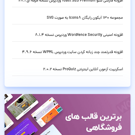
افزونه فارسی سئو Yoast SEO Premium وردپرس نسخه حرفه ای 28.1
مجموعه 130 آیکون رایگان Icons8 به صورت SVG
افزونه امنیتی Wordfence Security وردپرس نسخه 8.1.4
افزونه قدرتمند چند زبانه کردن سایت وردپرس WPML نسخه 4.9.6
اسکریپت آزمون آنلاین اینترنتی ProQuiz نسخه 2.0.2