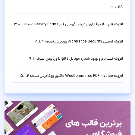
3.0.118
افزونه فرم ساز حرفه ای وردپرس گرویتی فرم Gravity Forms نسخه 3.0.0
افزونه امنیتی Wordfence Security وردپرس نسخه 8.1.4
افزونه ثبت نام و ورود شماره موبایل Digits وردپرس نسخه 9.2
افزونه WooCommerce PDF Invoice فاکتور ووکامرس نسخه 5.1.2