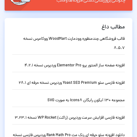
مطالب داغ
قالب فروشگاهی چندمنظوره وودمارت WoodMart ووکامرس نسخه
8.5.7
افزونه صفحه ساز المنتور پرو Elementor Pro وردپرس نسخه 4.2.1
افزونه فارسی سئو Yoast SEO Premium وردپرس نسخه حرفه ای 28.1
مجموعه 130 آیکون رایگان Icons8 به صورت SVG
افزونه فارسی افزایش سرعت وردپرس (راکت) WP Rocket نسخه 3.23.1
دانلود افزونه سئو حرفه ای رنک مث Rank Math Pro وردپرس فارسی نسخه