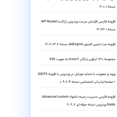
نسخه 3.0.1
افزونه فارسی افزایش سرعت وردپرس (راکت) WP Rocket
نسخه 3.23.1
افزونه جت انجین المنتور JetEngine نسخه 3.8.13.2
مجموعه 130 آیکون رایگان Icons8 به صورت SVG
ورود و عضویت با شماره موبایل در وردپرس با افزونه DIGITS
+ صفحه/پاپ‌آپ اختصاصی نسخه 0.9.2.4
افزونه فارسی مدیریت زمینه دلخواه Advanced custom
fields وردپرس نسخه حرفه ای 6.8.7