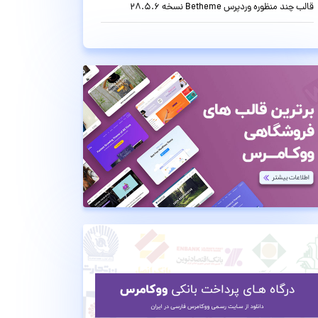
قالب چند منظوره وردپرس Betheme نسخه 28.5.6