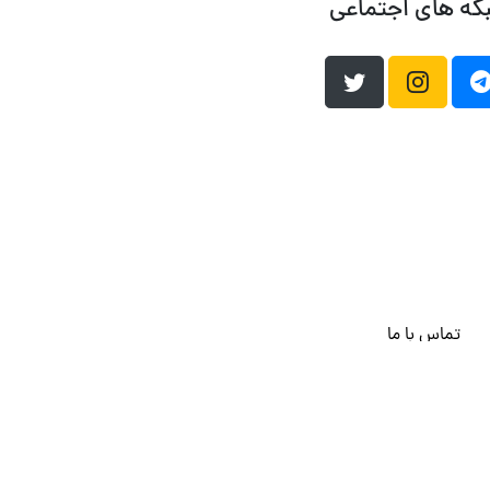
که های اجتماعی
تماس با ما
هاست وردپرس
فراداده