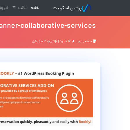
(current)
خانه
قالب
افزو
پرشین اسکریپت
anner-collaborative-services
دسته بندی: |
۱۶ دانلود
تاریخ: ۳ سال قبل