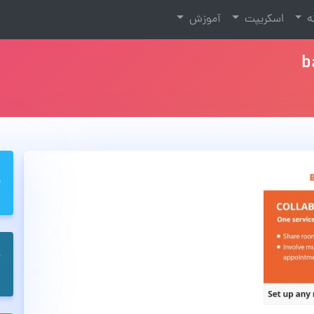
نه
اسکریپت
آموزش
b