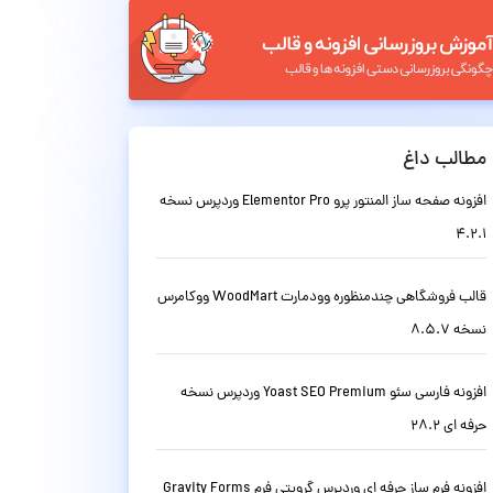
مطالب داغ
افزونه صفحه ساز المنتور پرو Elementor Pro وردپرس نسخه
4.2.1
قالب فروشگاهی چندمنظوره وودمارت WoodMart ووکامرس
نسخه 8.5.7
افزونه فارسی سئو Yoast SEO Premium وردپرس نسخه
حرفه ای 28.2
افزونه فرم ساز حرفه ای وردپرس گرویتی فرم Gravity Forms