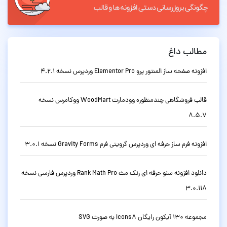
مطالب داغ
افزونه صفحه ساز المنتور پرو Elementor Pro وردپرس نسخه 4.2.1
قالب فروشگاهی چندمنظوره وودمارت WoodMart ووکامرس نسخه
8.5.7
افزونه فرم ساز حرفه ای وردپرس گرویتی فرم Gravity Forms نسخه 3.0.1
دانلود افزونه سئو حرفه ای رنک مث Rank Math Pro وردپرس فارسی نسخه
3.0.118
مجموعه 130 آیکون رایگان Icons8 به صورت SVG