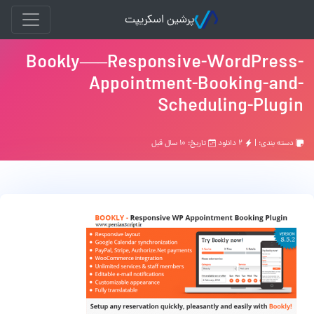
پرشین اسکریپت
Bookly—–Responsive-WordPress-
Appointment-Booking-and-
Scheduling-Plugin
دسته بندی: |
۲ دانلود
تاریخ: ۱۰ سال قبل