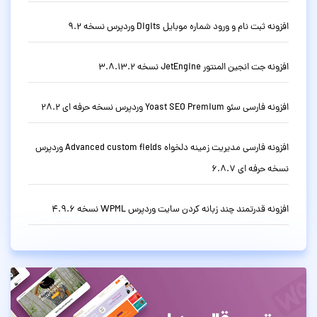
افزونه ثبت نام و ورود شماره موبایل Digits وردپرس نسخه 9.2
افزونه جت انجین المنتور JetEngine نسخه 3.8.13.2
افزونه فارسی سئو Yoast SEO Premium وردپرس نسخه حرفه ای 28.2
افزونه فارسی مدیریت زمینه دلخواه Advanced custom fields وردپرس
نسخه حرفه ای 6.8.7
افزونه قدرتمند چند زبانه کردن سایت وردپرس WPML نسخه 4.9.6