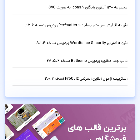
مجموعه 130 آیکون رایگان Icons8 به صورت SVG
افزونه افزایش سرعت وبسایت Perfmatters وردپرس نسخه 2.6.6
افزونه امنیتی Wordfence Security وردپرس نسخه 8.1.4
قالب چند منظوره وردپرس Betheme نسخه 28.5.6
اسکریپت آزمون آنلاین اینترنتی ProQuiz نسخه 2.0.2