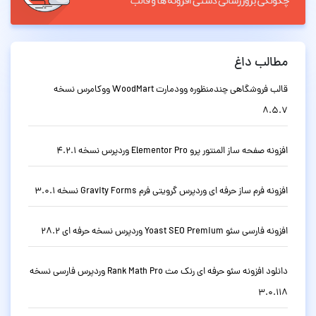
مطالب داغ
قالب فروشگاهی چندمنظوره وودمارت WoodMart ووکامرس نسخه
8.5.7
افزونه صفحه ساز المنتور پرو Elementor Pro وردپرس نسخه 4.2.1
افزونه فرم ساز حرفه ای وردپرس گرویتی فرم Gravity Forms نسخه 3.0.1
افزونه فارسی سئو Yoast SEO Premium وردپرس نسخه حرفه ای 28.2
دانلود افزونه سئو حرفه ای رنک مث Rank Math Pro وردپرس فارسی نسخه
3.0.118