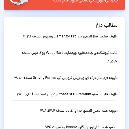
مطالب داغ
افزونه صفحه ساز المنتور پرو Elementor Pro وردپرس نسخه 4.2.1
قالب فروشگاهی چندمنظوره وودمارت WoodMart ووکامرس نسخه
8.5.7
افزونه فرم ساز حرفه ای وردپرس گرویتی فرم Gravity Forms نسخه 3.0.1
افزونه فارسی سئو Yoast SEO Premium وردپرس نسخه حرفه ای 28.2
افزونه جت انجین المنتور JetEngine نسخه 3.8.13.2
مجموعه 130 آیکون رایگان Icons8 به صورت SVG