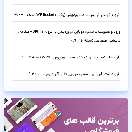
افزونه فارسی افزایش سرعت وردپرس (راکت) WP Rocket نسخه 3.23.1
ورود و عضویت با شماره موبایل در وردپرس با افزونه DIGITS + صفحه/
پاپ‌آپ اختصاصی نسخه 0.9.2.4
افزونه قدرتمند چند زبانه کردن سایت وردپرس WPML نسخه 4.9.6
افزونه ثبت نام و ورود شماره موبایل Digits وردپرس نسخه 9.2