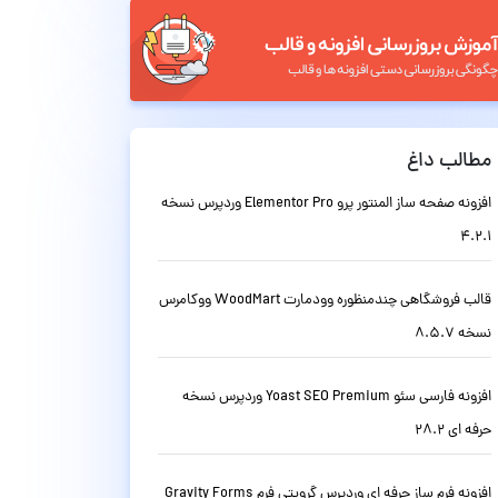
مطالب داغ
افزونه صفحه ساز المنتور پرو Elementor Pro وردپرس نسخه
4.2.1
قالب فروشگاهی چندمنظوره وودمارت WoodMart ووکامرس
نسخه 8.5.7
افزونه فارسی سئو Yoast SEO Premium وردپرس نسخه
حرفه ای 28.2
افزونه فرم ساز حرفه ای وردپرس گرویتی فرم Gravity Forms