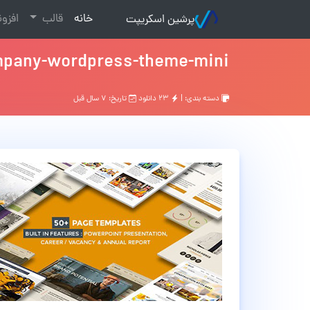
(current)
خانه
قالب
افزو
پرشین اسکریپت
ompany-wordpress-theme-mini
دسته بندی: |
۲۳ دانلود
تاریخ: ۷ سال قبل