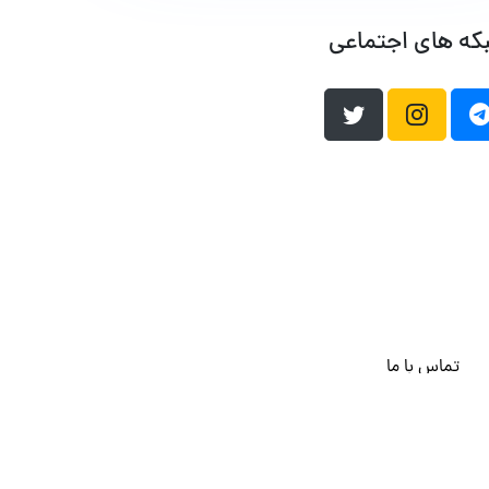
که های اجتماعی
تماس با ما
هاست وردپرس
فراداده