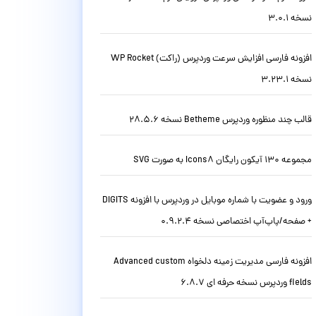
نسخه 3.0.1
افزونه فارسی افزایش سرعت وردپرس (راکت) WP Rocket
نسخه 3.23.1
قالب چند منظوره وردپرس Betheme نسخه 28.5.6
مجموعه 130 آیکون رایگان Icons8 به صورت SVG
ورود و عضویت با شماره موبایل در وردپرس با افزونه DIGITS
+ صفحه/پاپ‌آپ اختصاصی نسخه 0.9.2.4
افزونه فارسی مدیریت زمینه دلخواه Advanced custom
fields وردپرس نسخه حرفه ای 6.8.7