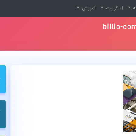
نه
اسکریپت
آموزش
billio-c