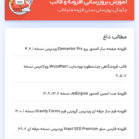
مطالب داغ
افزونه صفحه ساز المنتور پرو Elementor Pro وردپرس نسخه 4.2.1
قالب فروشگاهی چندمنظوره وودمارت WoodMart ووکامرس نسخه
8.5.7
افزونه جت انجین المنتور JetEngine نسخه 3.8.13.2
افزونه فرم ساز حرفه ای وردپرس گرویتی فرم Gravity Forms نسخه 3.0.1
افزونه فارسی سئو Yoast SEO Premium وردپرس نسخه حرفه ای 28.2