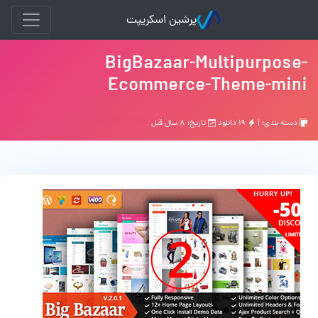
پرشین اسکریپت
BigBazaar-Multipurpose-
Ecommerce-Theme-mini
دسته بندی: |
۱۹ دانلود
تاریخ: ۸ سال قبل