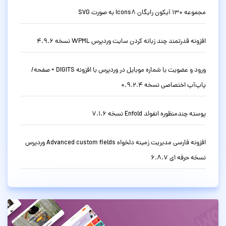
مجموعه 130 آیکون رایگان Icons8 به صورت SVG
افزونه قدرتمند چند زبانه کردن سایت وردپرس WPML نسخه 4.9.6
ورود و عضویت با شماره موبایل در وردپرس با افزونه DIGITS + صفحه/
پاپ‌آپ اختصاصی نسخه 0.9.2.4
پوسته چندمنظوره انفولد Enfold نسخه 7.1.6
افزونه فارسی مدیریت زمینه دلخواه Advanced custom fields وردپرس
نسخه حرفه ای 6.8.7