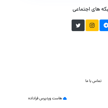
که های اجتماعی
تماس با ما
هاست وردپرس
فراداده