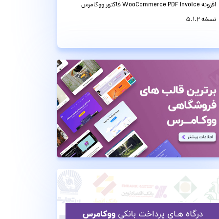
افزونه WooCommerce PDF Invoice فاکتور ووکامرس
نسخه 5.1.2