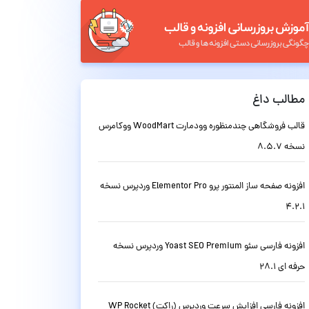
مطالب داغ
قالب فروشگاهی چندمنظوره وودمارت WoodMart ووکامرس
نسخه 8.5.7
افزونه صفحه ساز المنتور پرو Elementor Pro وردپرس نسخه
4.2.1
افزونه فارسی سئو Yoast SEO Premium وردپرس نسخه
حرفه ای 28.1
افزونه فارسی افزایش سرعت وردپرس (راکت) WP Rocket