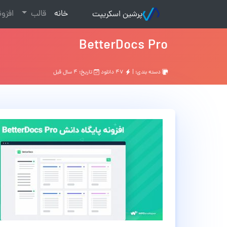
(current)
خانه
قالب
افزو
پرشین اسکریپت
BetterDocs Pro
دسته بندی: |
۴۷ دانلود
تاریخ: ۴ سال قبل