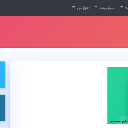
نه
اسکریپت
آموزش