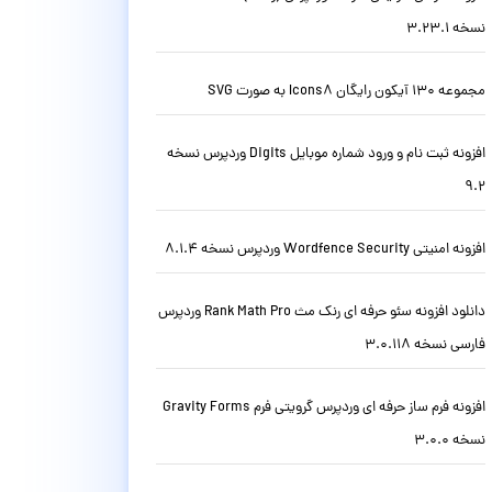
نسخه 3.23.1
مجموعه 130 آیکون رایگان Icons8 به صورت SVG
افزونه ثبت نام و ورود شماره موبایل Digits وردپرس نسخه
9.2
افزونه امنیتی Wordfence Security وردپرس نسخه 8.1.4
دانلود افزونه سئو حرفه ای رنک مث Rank Math Pro وردپرس
فارسی نسخه 3.0.118
افزونه فرم ساز حرفه ای وردپرس گرویتی فرم Gravity Forms
نسخه 3.0.0