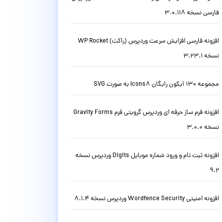
فارسی نسخه 3.0.118
افزونه فارسی افزایش سرعت وردپرس (راکت) WP Rocket
نسخه 3.23.1
مجموعه 130 آیکون رایگان Icons8 به صورت SVG
افزونه فرم ساز حرفه ای وردپرس گرویتی فرم Gravity Forms
نسخه 3.0.0
افزونه ثبت نام و ورود شماره موبایل Digits وردپرس نسخه
9.2
افزونه امنیتی Wordfence Security وردپرس نسخه 8.1.4