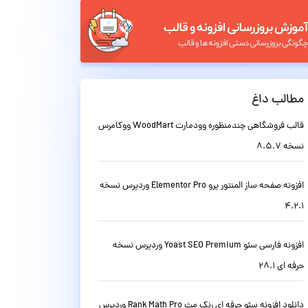
مطالب داغ
قالب فروشگاهی چندمنظوره وودمارت WoodMart ووکامرس
نسخه 8.5.7
افزونه صفحه ساز المنتور پرو Elementor Pro وردپرس نسخه
4.2.1
افزونه فارسی سئو Yoast SEO Premium وردپرس نسخه
حرفه ای 28.1
دانلود افزونه سئو حرفه ای رنک مث Rank Math Pro وردپرس