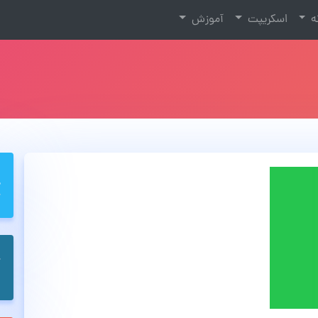
نه
اسکریپت
آموزش