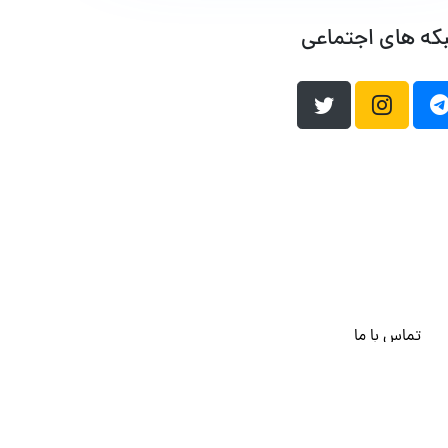
که های اجتماعی
تماس با ما
هاست وردپرس
فراداده