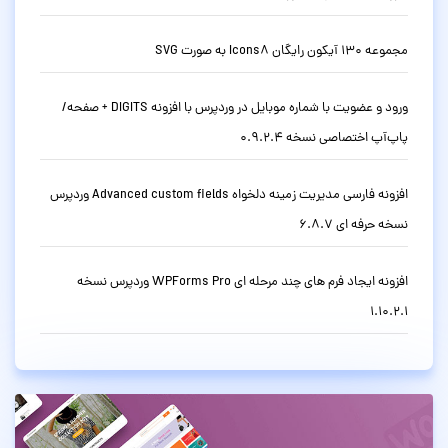
مجموعه 130 آیکون رایگان Icons8 به صورت SVG
ورود و عضویت با شماره موبایل در وردپرس با افزونه DIGITS + صفحه/
پاپ‌آپ اختصاصی نسخه 0.9.2.4
افزونه فارسی مدیریت زمینه دلخواه Advanced custom fields وردپرس
نسخه حرفه ای 6.8.7
افزونه ایجاد فرم های چند مرحله ای WPForms Pro وردپرس نسخه
1.10.2.1