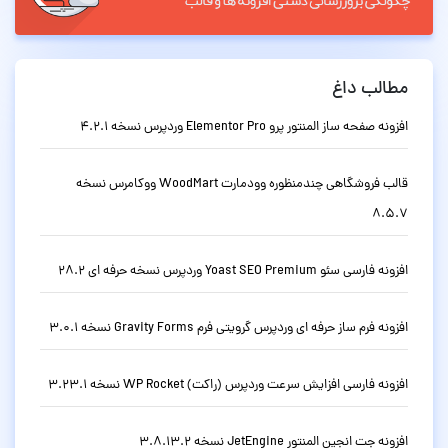
مطالب داغ
افزونه صفحه ساز المنتور پرو Elementor Pro وردپرس نسخه 4.2.1
قالب فروشگاهی چندمنظوره وودمارت WoodMart ووکامرس نسخه
8.5.7
افزونه فارسی سئو Yoast SEO Premium وردپرس نسخه حرفه ای 28.2
افزونه فرم ساز حرفه ای وردپرس گرویتی فرم Gravity Forms نسخه 3.0.1
افزونه فارسی افزایش سرعت وردپرس (راکت) WP Rocket نسخه 3.23.1
افزونه جت انجین المنتور JetEngine نسخه 3.8.13.2