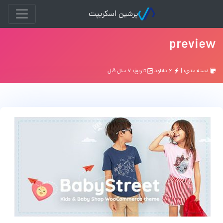
پرشین اسکریپت
preview
دسته بندی: |
۶ دانلود
تاریخ: ۷ سال قبل