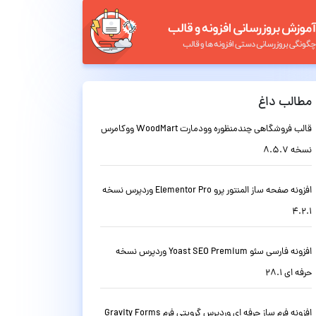
مطالب داغ
قالب فروشگاهی چندمنظوره وودمارت WoodMart ووکامرس
نسخه 8.5.7
افزونه صفحه ساز المنتور پرو Elementor Pro وردپرس نسخه
4.2.1
افزونه فارسی سئو Yoast SEO Premium وردپرس نسخه
حرفه ای 28.1
افزونه فرم ساز حرفه ای وردپرس گرویتی فرم Gravity Forms