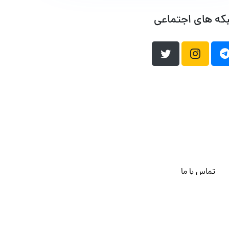
که های اجتماعی
تماس با ما
هاست وردپرس
فراداده