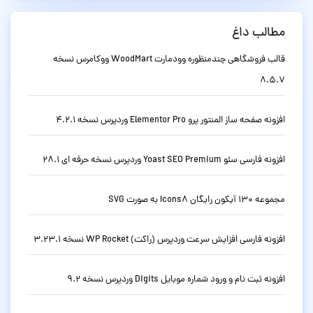
مطالب داغ
قالب فروشگاهی چندمنظوره وودمارت WoodMart ووکامرس نسخه
8.5.7
افزونه صفحه ساز المنتور پرو Elementor Pro وردپرس نسخه 4.2.1
افزونه فارسی سئو Yoast SEO Premium وردپرس نسخه حرفه ای 28.1
مجموعه 130 آیکون رایگان Icons8 به صورت SVG
افزونه فارسی افزایش سرعت وردپرس (راکت) WP Rocket نسخه 3.23.1
افزونه ثبت نام و ورود شماره موبایل Digits وردپرس نسخه 9.2