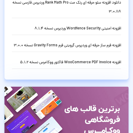
دانلود افزونه سئو حرفه ای رنک مث Rank Math Pro وردپرس فارسی نسخه
3.0.118
افزونه امنیتی Wordfence Security وردپرس نسخه 8.1.4
افزونه فرم ساز حرفه ای وردپرس گرویتی فرم Gravity Forms نسخه 3.0.0
افزونه WooCommerce PDF Invoice فاکتور ووکامرس نسخه 5.1.2