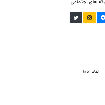
که های اجتماعی
تماس با ما
هاست وردپرس
فراداده