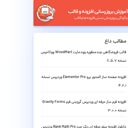
مطالب داغ
قالب فروشگاهی چندمنظوره وودمارت WoodMart ووکامرس
نسخه 8.5.7
افزونه صفحه ساز المنتور پرو Elementor Pro وردپرس نسخه
4.2.1
افزونه فرم ساز حرفه ای وردپرس گرویتی فرم Gravity Forms
نسخه 3.0.0
دانلود افزونه سئو حرفه ای رنک مث Rank Math Pro وردپرس