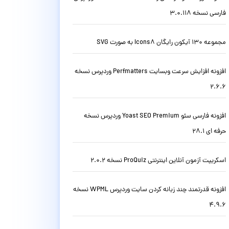
فارسی نسخه 3.0.118
مجموعه 130 آیکون رایگان Icons8 به صورت SVG
افزونه افزایش سرعت وبسایت Perfmatters وردپرس نسخه
2.6.6
افزونه فارسی سئو Yoast SEO Premium وردپرس نسخه
حرفه ای 28.1
اسکریپت آزمون آنلاین اینترنتی ProQuiz نسخه 2.0.2
افزونه قدرتمند چند زبانه کردن سایت وردپرس WPML نسخه
4.9.6