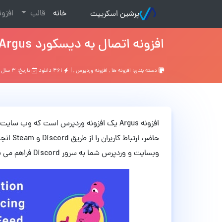
(current)
خانه
قالب
افزو
پرشین اسکریپت
افزونه اتصال به دیسکورد Argus نسخه 6.0.11
دسته بندی:
افزونه ها
,
افزونه وردپرس
, |
۴۶۱ دانلود
تاریخ: ۳ سال قبل
افزونه Argus یک افزونه وردپرس است که وب 
حاضر، ا
وبسایت و وردپرس شما به سرور Discord فراهم می نماید.