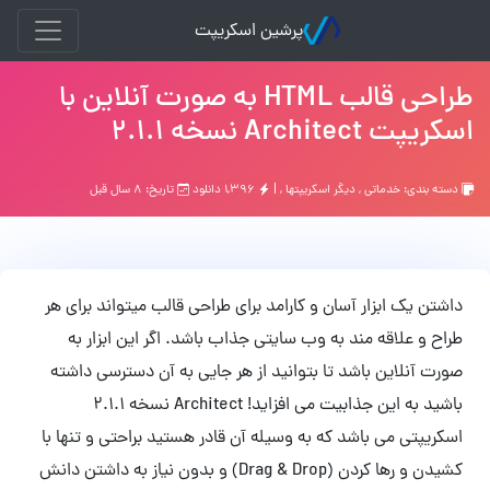
پرشین اسکریپت
طراحی قالب HTML به صورت آنلاین با
اسکریپت Architect نسخه 2.1.1
دسته بندی:
خدماتی
,
ديگر اسكريپتها
, |
۱,۳۹۶ دانلود
تاریخ: ۸ سال قبل
داشتن یک ابزار آسان و کارامد برای طراحی قالب میتواند برای هر
طراح و علاقه مند به وب سایتی جذاب باشد. اگر این ابزار به
صورت آنلاین باشد تا بتوانید از هر جایی به آن دسترسی داشته
باشید به این جذابیت می افزاید! Architect نسخه 2.1.1
اسکریپتی می باشد که به وسیله آن قادر هستید براحتی و تنها با
کشیدن و رها کردن (Drag & Drop) و بدون نیاز به داشتن دانش