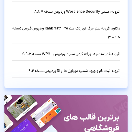
افزونه امنیتی Wordfence Security وردپرس نسخه 8.1.4
دانلود افزونه سئو حرفه ای رنک مث Rank Math Pro وردپرس فارسی نسخه
3.0.118
افزونه قدرتمند چند زبانه کردن سایت وردپرس WPML نسخه 4.9.6
افزونه ثبت نام و ورود شماره موبایل Digits وردپرس نسخه 9.2