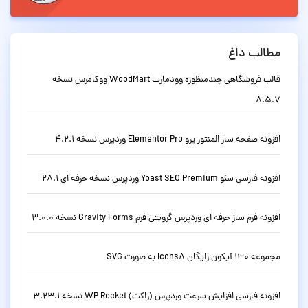
مطالب داغ
قالب فروشگاهی چندمنظوره وودمارت WoodMart ووکامرس نسخه
8.5.7
افزونه صفحه ساز المنتور پرو Elementor Pro وردپرس نسخه 4.2.1
افزونه فارسی سئو Yoast SEO Premium وردپرس نسخه حرفه ای 28.1
افزونه فرم ساز حرفه ای وردپرس گرویتی فرم Gravity Forms نسخه 3.0.0
مجموعه 130 آیکون رایگان Icons8 به صورت SVG
افزونه فارسی افزایش سرعت وردپرس (راکت) WP Rocket نسخه 3.23.1