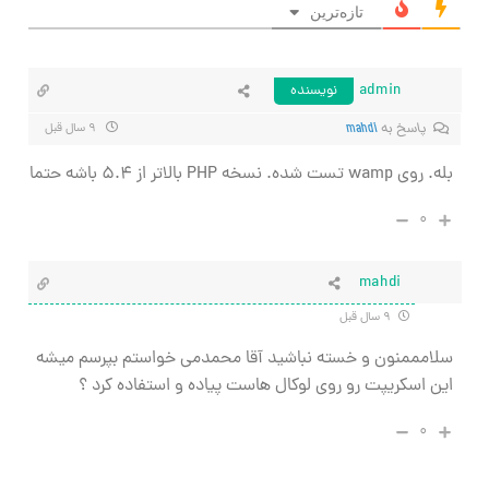
تازه‌ترین
admin
نویسنده
پاسخ به
mahdi
۹ سال قبل
بله. روی wamp تست شده. نسخه PHP بالاتر از 5.4 باشه حتما
۰
mahdi
۹ سال قبل
سلامممنون و خسته نباشید آقا محمدمی خواستم بپرسم میشه
این اسکریپت رو روی لوکال هاست پیاده و استفاده کرد ؟
۰