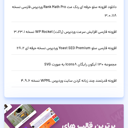
دانلود افزونه سئو حرفه ای رنک مث Rank Math Pro وردپرس فارسی نسخه
3.0.118
افزونه فارسی افزایش سرعت وردپرس (راکت) WP Rocket نسخه 3.23.1
افزونه فارسی سئو Yoast SEO Premium وردپرس نسخه حرفه ای 28.2
مجموعه 130 آیکون رایگان Icons8 به صورت SVG
افزونه قدرتمند چند زبانه کردن سایت وردپرس WPML نسخه 4.9.6