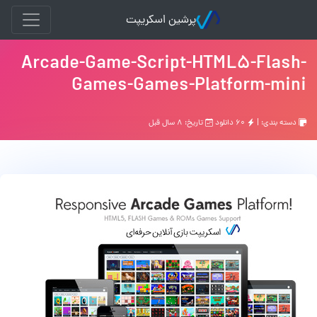
پرشین اسکریپت
Arcade-Game-Script-HTML5-Flash-
Games-Games-Platform-mini
دسته بندی: |
۶۰ دانلود
تاریخ: ۸ سال قبل