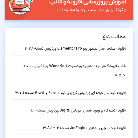
مطالب داغ
افزونه صفحه ساز المنتور پرو Elementor Pro وردپرس نسخه 4.2.1
قالب فروشگاهی چندمنظوره وودمارت WoodMart ووکامرس نسخه
8.5.7
افزونه فرم ساز حرفه ای وردپرس گرویتی فرم Gravity Forms نسخه 3.0.1
افزونه ثبت نام و ورود شماره موبایل Digits وردپرس نسخه 9.2
افزونه جت انجین المنتور JetEngine نسخه 3.8.13.2