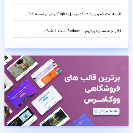
افزونه ثبت نام و ورود شماره موبایل Digits وردپرس نسخه 9.2
قالب چند منظوره وردپرس Betheme نسخه 28.5.6