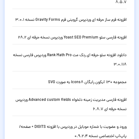
8.5.7
افزونه فرم ساز حرفه ای وردپرس گرویتی فرم Gravity Forms نسخه 3.0.1
افزونه فارسی سئو Yoast SEO Premium وردپرس نسخه حرفه ای 28.2
دانلود افزونه سئو حرفه ای رنک مث Rank Math Pro وردپرس فارسی نسخه
3.0.118
مجموعه 130 آیکون رایگان Icons8 به صورت SVG
افزونه فارسی مدیریت زمینه دلخواه Advanced custom fields وردپرس
نسخه حرفه ای 6.8.7
ورود و عضویت با شماره موبایل در وردپرس با افزونه DIGITS + صفحه/
پاپ‌آپ اختصاصی نسخه 0.9.2.4