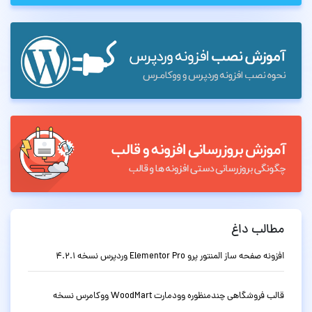
مطالب داغ
افزونه صفحه ساز المنتور پرو Elementor Pro وردپرس نسخه 4.2.1
قالب فروشگاهی چندمنظوره وودمارت WoodMart ووکامرس نسخه