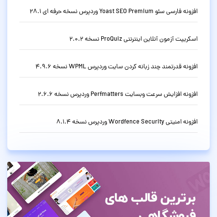
افزونه فارسی سئو Yoast SEO Premium وردپرس نسخه حرفه ای 28.1
اسکریپت آزمون آنلاین اینترنتی ProQuiz نسخه 2.0.2
افزونه قدرتمند چند زبانه کردن سایت وردپرس WPML نسخه 4.9.6
افزونه افزایش سرعت وبسایت Perfmatters وردپرس نسخه 2.6.6
افزونه امنیتی Wordfence Security وردپرس نسخه 8.1.4