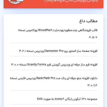
مطالب داغ
قالب فروشگاهی چندمنظوره وودمارت WoodMart ووکامرس نسخه
8.5.7
افزونه صفحه ساز المنتور پرو Elementor Pro وردپرس نسخه 4.2.1
افزونه فرم ساز حرفه ای وردپرس گرویتی فرم Gravity Forms نسخه 3.0.0
دانلود افزونه سئو حرفه ای رنک مث Rank Math Pro وردپرس فارسی نسخه
3.0.118
مجموعه 130 آیکون رایگان Icons8 به صورت SVG