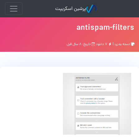
پرشین اسکریپت
antispam-filters
دسته بندی: |
۷ دانلود
تاریخ: ۸ سال قبل