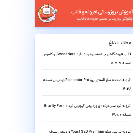
مطالب داغ
قالب فروشگاهی چندمنظوره وودمارت WoodMart ووکامرس
نسخه 8.5.7
افزونه صفحه ساز المنتور پرو Elementor Pro وردپرس نسخه
4.2.1
افزونه فرم ساز حرفه ای وردپرس گرویتی فرم Gravity Forms
نسخه 3.0.0
افزونه فارسی سئو Yoast SEO Premium وردپرس نسخه