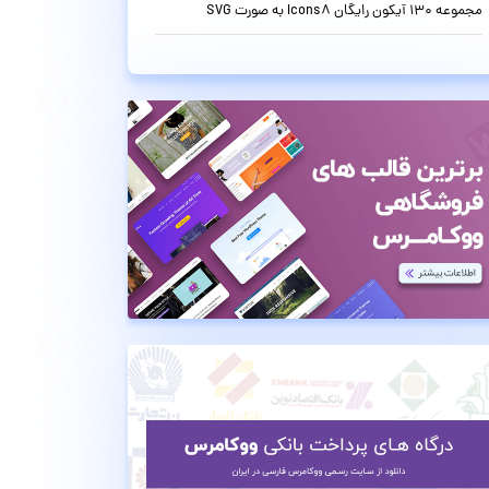
مجموعه 130 آیکون رایگان Icons8 به صورت SVG