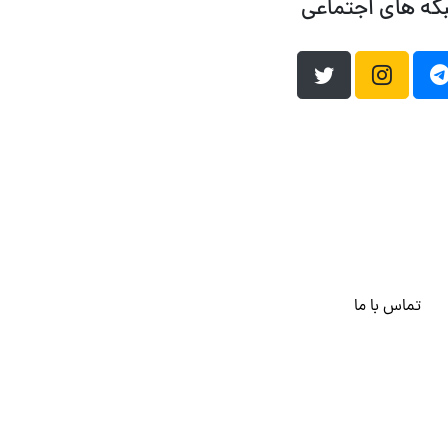
که های اجتماعی
تماس با ما
هاست وردپرس
فراداده