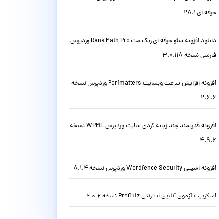
حرفه ای 28.1
دانلود افزونه سئو حرفه ای رنک مث Rank Math Pro وردپرس
فارسی نسخه 3.0.118
افزونه افزایش سرعت وبسایت Perfmatters وردپرس نسخه
2.6.6
افزونه قدرتمند چند زبانه کردن سایت وردپرس WPML نسخه
4.9.6
افزونه امنیتی Wordfence Security وردپرس نسخه 8.1.4
اسکریپت آزمون آنلاین اینترنتی ProQuiz نسخه 2.0.2