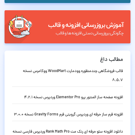
مطالب داغ
قالب فروشگاهی چندمنظوره وودمارت WoodMart ووکامرس نسخه
8.5.7
افزونه صفحه ساز المنتور پرو Elementor Pro وردپرس نسخه 4.2.1
افزونه فرم ساز حرفه ای وردپرس گرویتی فرم Gravity Forms نسخه 3.0.0
دانلود افزونه سئو حرفه ای رنک مث Rank Math Pro وردپرس فارسی نسخه