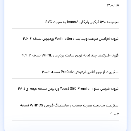
3.0.118
مجموعه 130 آیکون رایگان Icons8 به صورت SVG
افزونه افزایش سرعت وبسایت Perfmatters وردپرس نسخه 2.6.6
افزونه قدرتمند چند زبانه کردن سایت وردپرس WPML نسخه 4.9.6
اسکریپت آزمون آنلاین اینترنتی ProQuiz نسخه 2.0.2
افزونه فارسی سئو Yoast SEO Premium وردپرس نسخه حرفه ای 28.1
اسکریپت مدیریت صورت حساب و هاستینگ فارسی WHMCS نسخه
9.0.6