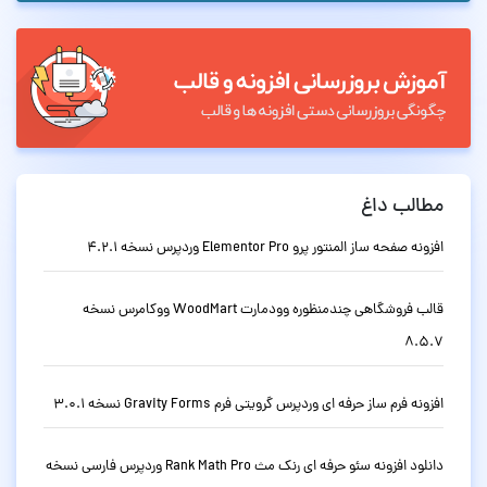
مطالب داغ
افزونه صفحه ساز المنتور پرو Elementor Pro وردپرس نسخه 4.2.1
قالب فروشگاهی چندمنظوره وودمارت WoodMart ووکامرس نسخه
8.5.7
افزونه فرم ساز حرفه ای وردپرس گرویتی فرم Gravity Forms نسخه 3.0.1
دانلود افزونه سئو حرفه ای رنک مث Rank Math Pro وردپرس فارسی نسخه