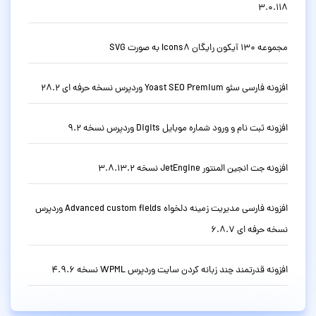
3.0.118
مجموعه 130 آیکون رایگان Icons8 به صورت SVG
افزونه فارسی سئو Yoast SEO Premium وردپرس نسخه حرفه ای 28.2
افزونه ثبت نام و ورود شماره موبایل Digits وردپرس نسخه 9.2
افزونه جت انجین المنتور JetEngine نسخه 3.8.13.2
افزونه فارسی مدیریت زمینه دلخواه Advanced custom fields وردپرس
نسخه حرفه ای 6.8.7
افزونه قدرتمند چند زبانه کردن سایت وردپرس WPML نسخه 4.9.6